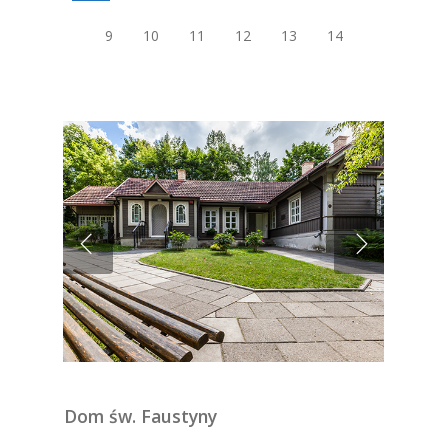
9
10
11
12
13
14
Dom św. Faustyny