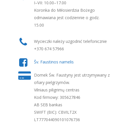
I–VII: 10.00–17.00
Koronka do Miłosierdzia Bożego
odmawiana jest codziennie o godz.
15.00
Wycieczki należy uzgodnić telefonicznie
+370 674 57966
Šv. Faustinos namelis
Domek Św. Faustyny jest utrzymywany z
ofiary pielgrzymów.
Vilniaus piligrimų centras
Kod firmowy: 305627846
AB SEB bankas
SWIFT (BIC): CBVILT2X
LT777044090101076736