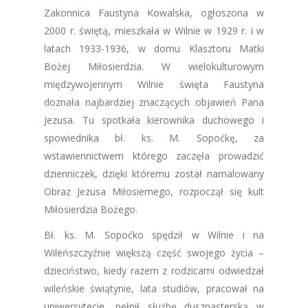
Zakonnica Faustyna Kowalska, ogłoszona w
2000 r. świętą, mieszkała w Wilnie w 1929 r. i w
latach 1933-1936, w domu Klasztoru Matki
Bożej Miłosierdzia. W wielokulturowym
międzywojennym Wilnie święta Faustyna
doznała najbardziej znaczących objawień Pana
Jezusa. Tu spotkała kierownika duchowego i
spowiednika bł. ks. M. Sopoćkę, za
wstawiennictwem którego zaczęła prowadzić
dzienniczek, dzięki któremu został namalowany
Obraz Jezusa Miłosiernego, rozpoczął się kult
Miłosierdzia Bożego.
Bł. ks. M. Sopoćko spędził w Wilnie i na
Wileńszczyźnie większą część swojego życia –
dzieciństwo, kiedy razem z rodzicami odwiedzał
wileńskie świątynie, lata studiów, pracował na
uniwersytecie, pełnił służbę duszpasterską w