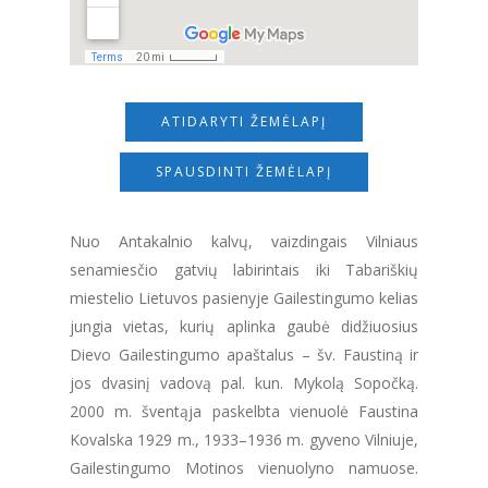
ATIDARYTI ŽEMĖLAPĮ
SPAUSDINTI ŽEMĖLAPĮ
Nuo Antakalnio kalvų, vaizdingais Vilniaus
senamiesčio gatvių labirintais iki Tabariškių
miestelio Lietuvos pasienyje Gailestingumo kelias
jungia vietas, kurių aplinka gaubė didžiuosius
Dievo Gailestingumo apaštalus – šv. Faustiną ir
jos dvasinį vadovą pal. kun. Mykolą Sopočką.
2000 m. šventąja paskelbta vienuolė Faustina
Kovalska 1929 m., 1933–1936 m. gyveno Vilniuje,
Gailestingumo Motinos vienuolyno namuose.