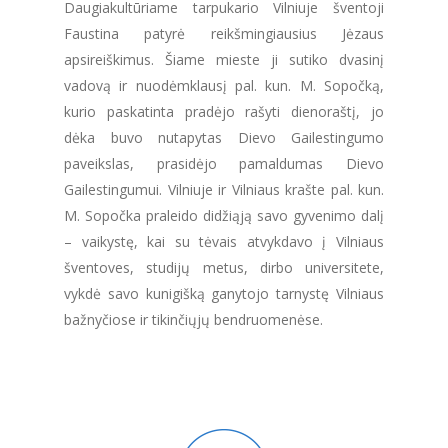
Daugiakultūriame tarpukario Vilniuje šventoji
Faustina patyrė reikšmingiausius Jėzaus
apsireiškimus. Šiame mieste ji sutiko dvasinį
vadovą ir nuodėmklausį pal. kun. M. Sopočką,
kurio paskatinta pradėjo rašyti dienoraštį, jo
dėka buvo nutapytas Dievo Gailestingumo
paveikslas, prasidėjo pamaldumas Dievo
Gailestingumui. Vilniuje ir Vilniaus krašte pal. kun.
M. Sopočka praleido didžiąją savo gyvenimo dalį
– vaikystę, kai su tėvais atvykdavo į Vilniaus
šventoves, studijų metus, dirbo universitete,
vykdė savo kunigišką ganytojo tarnystę Vilniaus
bažnyčiose ir tikinčiųjų bendruomenėse.