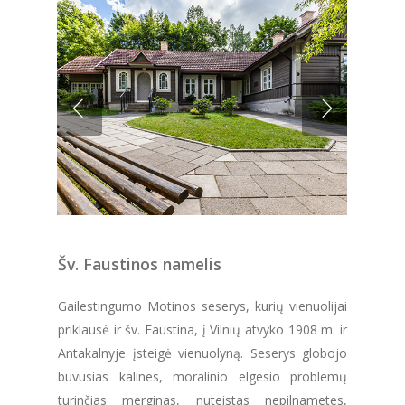
Šv. Faustinos namelis
Gailestingumo Motinos seserys, kurių vienuolijai
priklausė ir šv. Faustina, į Vilnių atvyko 1908 m. ir
Antakalnyje įsteigė vienuolyną. Seserys globojo
buvusias kalines, moralinio elgesio problemų
turinčias merginas, nuteistas nepilnametes,