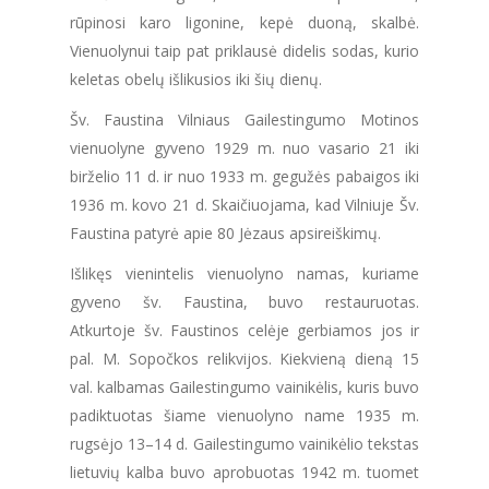
rūpinosi karo ligonine, kepė duoną, skalbė.
Vienuolynui taip pat priklausė didelis sodas, kurio
keletas obelų išlikusios iki šių dienų.
Šv. Faustina Vilniaus Gailestingumo Motinos
vienuolyne gyveno 1929 m. nuo vasario 21 iki
birželio 11 d. ir nuo 1933 m. gegužės pabaigos iki
1936 m. kovo 21 d. Skaičiuojama, kad Vilniuje Šv.
Faustina patyrė apie 80 Jėzaus apsireiškimų.
Išlikęs vienintelis vienuolyno namas, kuriame
gyveno šv. Faustina, buvo restauruotas.
Atkurtoje šv. Faustinos celėje gerbiamos jos ir
pal. M. Sopočkos relikvijos. Kiekvieną dieną 15
val. kalbamas Gailestingumo vainikėlis, kuris buvo
padiktuotas šiame vienuolyno name 1935 m.
rugsėjo 13–14 d. Gailestingumo vainikėlio tekstas
lietuvių kalba buvo aprobuotas 1942 m. tuomet