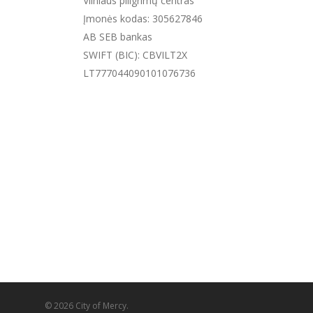
Vilniaus piligrimų centras
Įmonės kodas: 305627846
AB SEB bankas
SWIFT (BIC): CBVILT2X
LT777044090101076736
© 2026 City of Mercy.