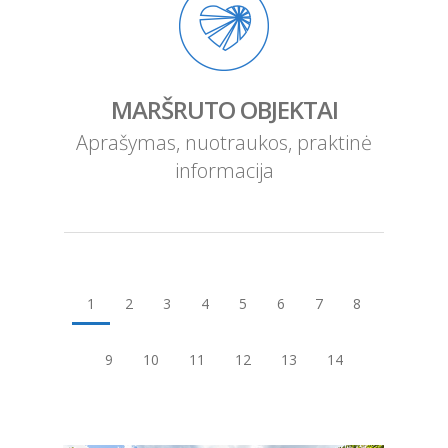
MARŠRUTO OBJEKTAI
Aprašymas, nuotraukos, praktinė
informacija
1
2
3
4
5
6
7
8
9
10
11
12
13
14