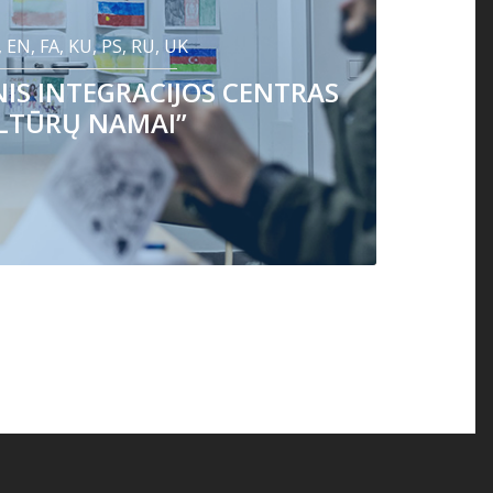
, EN, FA, KU, PS, RU, UK
S INTEGRACIJOS CENTRAS
LTŪRŲ NAMAI”