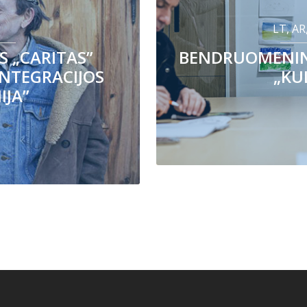
S
LT, AR
S „CARITAS”
BENDRUOMENINI
INTEGRACIJOS
„KU
IJA”