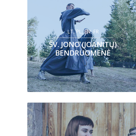
LT, PL, EN, FR
ŠV. JONO (JOANITŲ)
BENDRUOMENĖ