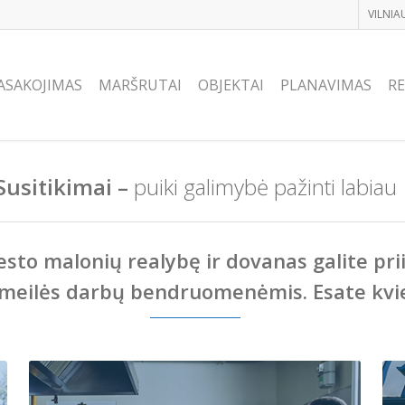
VILNIA
ASAKOJIMAS
MARŠRUTAI
OBJEKTAI
PLANAVIMAS
RE
Susitikimai –
puiki galimybė pažinti labiau
iesto malonių realybę ir dovanas galite p
meilės darbų bendruomenėmis. Esate kvieč