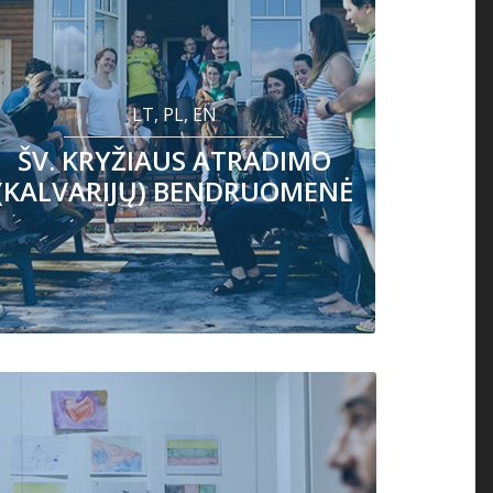
LT, PL, EN
ŠV. KRYŽIAUS ATRADIMO
(KALVARIJŲ) BENDRUOMENĖ