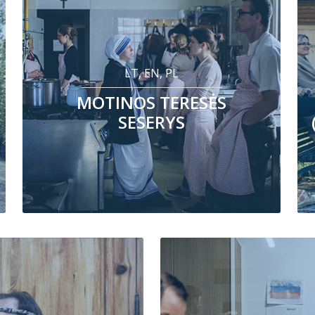
LT, EN, PL
MOTINOS TERESĖS
SESERYS