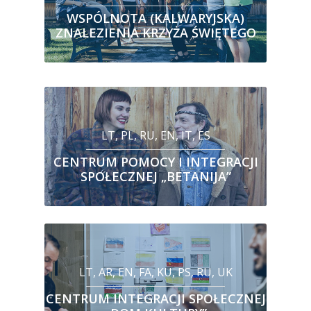
WSPÓLNOTA (KALWARYJSKA)
ZNALEZIENIA KRZYŻA ŚWIĘTEGO
LT, PL, RU, EN, IT, ES
CENTRUM POMOCY I INTEGRACJI
SPOŁECZNEJ „BETANIJA”
LT, AR, EN, FA, KU, PS, RU, UK
CENTRUM INTEGRACJI SPOŁECZNEJ