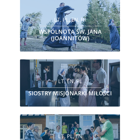
LT, PL, EN, FR
WSPÓLNOTA ŚW. JANA
(JOANNITÓW)
LT, EN, PL
SIOSTRY MISJONARKI MIŁOŚCI
LT, PL, EN