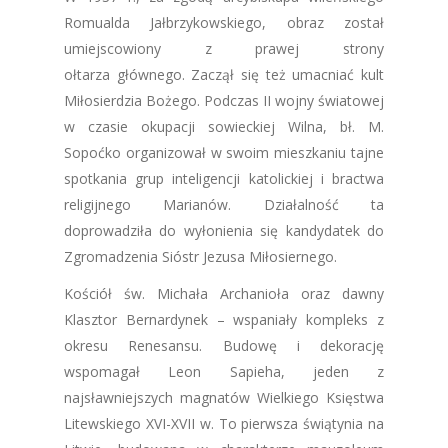
Romualda Jałbrzykowskiego, obraz został
umiejscowiony z prawej strony
ołtarza głównego. Zaczął się też umacniać kult
Miłosierdzia Bożego. Podczas II wojny światowej
w czasie okupacji sowieckiej Wilna, bł. M.
Sopoćko organizował w swoim mieszkaniu tajne
spotkania grup inteligencji katolickiej i bractwa
religijnego Marianów. Działalność ta
doprowadziła do wyłonienia się kandydatek do
Zgromadzenia Sióstr Jezusa Miłosiernego.
Kościół św. Michała Archanioła oraz dawny
Klasztor Bernardynek – wspaniały kompleks z
okresu Renesansu. Budowę i dekorację
wspomagał Leon Sapieha, jeden z
najsławniejszych magnatów Wielkiego Księstwa
Litewskiego XVI-XVII w. To pierwsza świątynia na