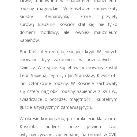
Litwie, budowana w charakterze mauzoleum
rodziny magnackiej. W klasztorze zamieszkały
Siostry Bernardynki, które przyjęły
surową klauzurę. Kościół stał się nie tylko
domem modlitwy, ale również mauzoleum
Sapiehów.
Pod Kościołem znajduje się pięć krypt. W jednych
chowane były zakonnice, w pozostałych –
świeccy. W krypcie Sapiehów pochowany został
Leon Sapieha, jego syn Jan Stanisław, Krzysztof i
inni członkowie rodziny. W Kościele zachowały
się cztery nagrobki rodziny Sapiehów z XVII w.,
świadczące o potędze, majętności i subtelnym
guście artystycznym zamawiających.
W okresie komunizmu, po zamknięciu klasztoru i
Kościoła, budynki przez pewien czas
były nieużywane, zaniedbane, natomiast w XVIII