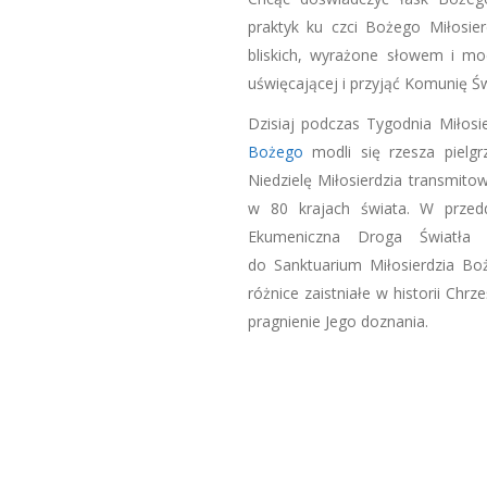
praktyk ku czci Bożego Miłosie
bliskich, wyrażone słowem i mod
uświęcającej i przyjąć Komunię Św
Dzisiaj podczas Tygodnia Miłos
Bożego
modli się rzesza pielg
Niedzielę Miłosierdzia transmito
w 80 krajach świata. W przedd
Ekumeniczna Droga Światł
do Sanktuarium Miłosierdzia Bo
różnice zaistniałe w historii Chrz
pragnienie Jego doznania.