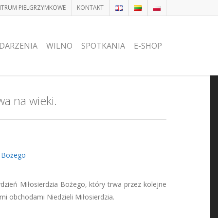
ENTRUM PIELGRZYMKOWE
KONTAKT
DARZENIA
WILNO
SPOTKANIA
E-SHOP
wa na wieki.
a Bożego
zień Miłosierdzia Bożego, który trwa przez kolejne
ymi obchodami Niedzieli Miłosierdzia.