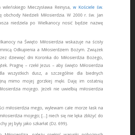
a wileńskiego Mieczysława Reinysa,
w Kościele św.
 obchody Niedzieli Miłosierdzia. W 2000 r. św. Jan
rwsza niedziela po Wielkanocy nosić będzie nazwę
elkanocy na Święto Miłosierdzia wskazuje na ścisły
emnicą Odkupienia a Miłosierdziem Bożym. Związek
zez dziewięć dni Koronka do Miłosierdzia Bożego,
ątek. Pragnę – rzekł Jezus – aby święto Miłosierdzia
dla wszystkich dusz, a szczególnie dla biednych
giną mimo mojej gorzkiej męki. Daję im ostatnią
łosierdzia mojego. Jeżeli nie uwielbią miłosierdzia
ści miłosierdzia mego, wylewam całe morze łask na
miłosierdzia mojego; […] niech się nie lęka zbliżyć do
y jej były jako szkarłat (Dz. 699).
 Miłosierdzia, należy spełnić warunki pobożnych