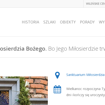
WILEŃSKIE C
HISTORIA
SZLAKI
OBIEKTY
PORADY
WY
osierdzia Bożego.
Bo Jego Miłosierdzie tr
Sanktuarium Miłosierdzi
Wielkanoc rozpoczyna Tyd
dni i kończy się uroczyst