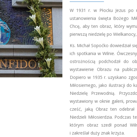
W 1931 r. w Płocku Jezus po r
ustanowienia święta Bożego Miło
Chcę, aby ten obraz, który wym
pierwszą niedzielę po Wielkanocy,
Ks. Michał Sopoćko dowiedział si
ich spotkania w Wilnie. Ówczesny
ostrożnością podchodził do ob
wystawienie Obrazu na publicz
Dopiero w 1935 r. uzyskano zg
Miłosiernego, jako ilustracji do
Niedzielę Przewodnią. Przyozd
wystawiony w oknie galerii, prow
cześć, jaką Obraz ten odebrał
Niedzieli Miłosierdzia. Podczas
którym obraz szedł ponad Wilne
i zakreślał duży znak krzyża.