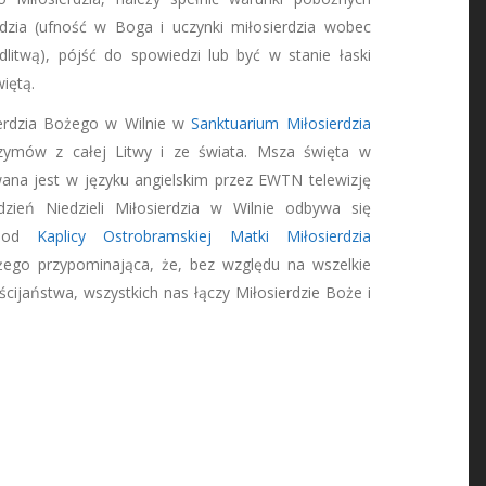
rdzia (ufność w Boga i uczynki miłosierdzia wobec
litwą), pójść do spowiedzi lub być w stanie łaski
iętą.
ierdzia Bożego w Wilnie w
Sanktuarium Miłosierdzia
rzymów z całej Litwy i ze świata. Msza święta w
wana jest w języku angielskim przez EWTN telewizję
zień Niedzieli Miłosierdzia w Wilnie odbywa się
a od
Kaplicy Ostrobramskiej Matki Miłosierdzia
żego przypominająca, że, bez względu na wszelkie
eścijaństwa, wszystkich nas łączy Miłosierdzie Boże i