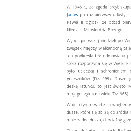
W 1946 r., za zgodą arcybiskup
Janów
po raz pierwszy odbyły się
Paweł II ogłosił, że odtąd pie
Niedzieli Miłosierdzia Bożego.
Wybór pierwszej niedzieli po Wi
związek między wielkanocną taj
ten podkreśla też odmawiana pr
która rozpoczyna się w Wielki Pi
było ucieczką i schronieniem 
grzeszników (Dz. 699). Dusze 
deskę ratunku, to jest święto Mi
mojego, zginą na wieki (Dz. 965).
W dniu tym otwarte są wnętrzno
dusze, które się zbliżą do źródła 
mnie żadna dusza, chociażby grzech
Chcąc doświadczyć łask Bożego