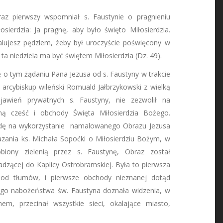
az pierwszy wspomniał s. Faustynie o pragnieniu
sierdzia: Ja pragnę, aby było święto Miłosierdzia.
alujesz pędzlem, żeby był uroczyście poświęcony w
 ta niedziela ma być świętem Miłosierdzia (Dz. 49).
ę o tym żądaniu Pana Jezusa od s. Faustyny w trakcie
 arcybiskup wileński Romuald Jałbrzykowski z wielką
jawień prywatnych s. Faustyny, nie zezwolił na
ną cześć i obchody Święta Miłosierdzia Bożego.
odę na wykorzystanie namalowanego Obrazu Jezusa
 kazania ks. Michała Sopoćki o Miłosierdziu Bożym, w
obiony zielenią przez s. Faustynę, Obraz został
adzącej do Kaplicy Ostrobramskiej. Była to pierwsza
 od tłumów, i pierwsze obchody nieznanej dotąd
 tego nabożeństwa św. Faustyna doznała widzenia, w
m, przecinał wszystkie sieci, okalające miasto,