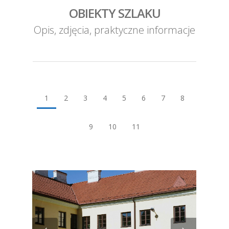
OBIEKTY SZLAKU
Opis, zdjęcia, praktyczne informacje
1
2
3
4
5
6
7
8
9
10
11