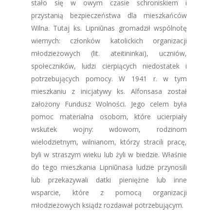
stało się w owym czasie schroniskiem i
przystanią bezpieczeństwa dla mieszkańców
Wilna. Tutaj ks. Lipniūnas gromadził wspólnotę
wiernych: członków katolickich organizacji
młodzieżowych (lit. ateitininkai), uczniów,
społeczników, ludzi cierpiących niedostatek i
potrzebujących pomocy. W 1941 r. w tym
mieszkaniu z inicjatywy ks. Alfonsasa został
założony Fundusz Wolności. Jego celem była
pomoc materialna osobom, które ucierpiały
wskutek wojny: wdowom, rodzinom
wielodzietnym, wilnianom, którzy stracili pracę,
byli w straszym wieku lub żyli w biedzie. Właśnie
do tego mieszkania Lipniūnasa ludzie przynosili
lub przekazywali datki pieniężne lub inne
wsparcie, które z pomocą organizacji
młodzieżowych ksiądz rozdawał potrzebującym.