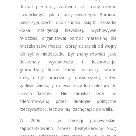
doznał przemocy zarówno ze strony reżimu
sowieckiego, jak i faszystowskiego. Pomimo
niesprzyjających okoliczności ksiądz zakładał
kółka inteligencji litewskiej, wychowywał
młodzież, organizował pomoc materialną dla
mieszkańców miasta, którzy ucierpieli od wojny
lub żyli w niedostatku. Był znany również jako
doskonały wykładowca i kaznodzieja,
gromadzący liczne tłumy słuchaczy, wśród
których byli pracownicy uniwersytetu, ludzie
gorliwie wierzący i niewierzący lub należący do
innych konfesji. Nie zamykał oczu na
zdeformowaną przez ideologie polityczne
rzeczywistość, lecz żył nią, zachęcając do walki.
W 2006 r. w diecezji poniewieskiej
zapoczątkowano proces beatyfikacyjny Sługi