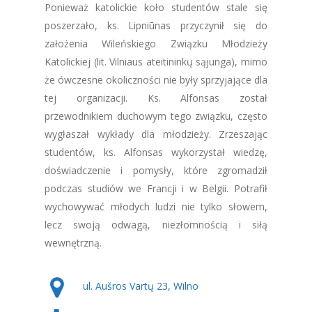
Ponieważ katolickie koło studentów stale się
poszerzało, ks. Lipniūnas przyczynił się do
założenia Wileńskiego Związku Młodzieży
Katolickiej (lit. Vilniaus ateitininkų sąjunga), mimo
że ówczesne okoliczności nie były sprzyjające dla
tej organizacji. Ks. Alfonsas został
przewodnikiem duchowym tego związku, często
wygłaszał wykłady dla młodzieży. Zrzeszając
studentów, ks. Alfonsas wykorzystał wiedzę,
doświadczenie i pomysły, które zgromadził
podczas studiów we Francji i w Belgii. Potrafił
wychowywać młodych ludzi nie tylko słowem,
lecz swoją odwagą, niezłomnością i siłą
wewnętrzną.
ul. Aušros Vartų 23, Wilno