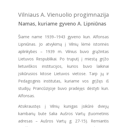
Vilniaus A. Vienuolio progimnazija
Namas, kuriame gyveno A. Lipniūnas
Šiame name 1939–1943 gyveno kun. Alfonsas
Lipniūnas. Jo atvykimą į Vilnių lėmė istorinės
aplinkybės – 1939 m. Vilnius buvo grąžintas
Lietuvos Respublikai. Po truputį į miestą grįžo
lietuviškos institucijos, kurios buvo laikinai
įsikūrusios kitose Lietuvos vietose. Tarp jų ir
Pedagoginis institutas, kuriame vos grįžęs iš
studijų Prancūzijoje buvo pradėjęs dėstyti kun.
Alfonsas.
Atsikraustęs į Vilnių kunigas įsikūrė dviejų
kambarių bute šalia Aušros Vartų (tuometinis
adresas – Aušros Vartų g. 27-15). Remiantis