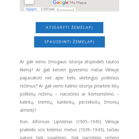
ATIDARYTI ŽEMĖLAPĮ
SPAUSDINTI ŽEMĖLAPĮ
Ar gali vieno žmogaus istorija atspindėti tautos
likimą? Ar gali ketveri gyvenimo metai Vilniuje
papasakoti net apie kelis skirtingus politinius
režimus? Ar gali vieno kalinio istorija priartinti kitų
politinių režimų – nacistinio ar komunistinio –
kalintų, tremtų, kankintų, persekiotų žmonių
atmintį?
Kun. Alfonsas Lipniūnas (1905–1945) Vilniuje
praleido vos kelerius metus (1939–1943), tačiau
patyrė tiek sovietinio, tiek nacistinio režimo