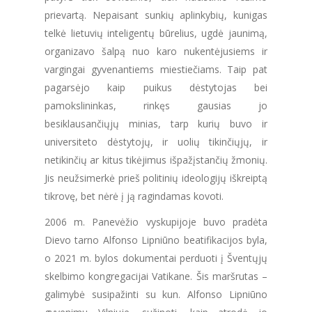
prievartą. Nepaisant sunkių aplinkybių, kunigas
telkė lietuvių inteligentų būrelius, ugdė jaunimą,
organizavo šalpą nuo karo nukentėjusiems ir
vargingai gyvenantiems miestiečiams. Taip pat
pagarsėjo kaip puikus dėstytojas bei
pamokslininkas, rinkęs gausias jo
besiklausančiųjų minias, tarp kurių buvo ir
universiteto dėstytojų, ir uolių tikinčiųjų, ir
netikinčių ar kitus tikėjimus išpažįstančių žmonių.
Jis neužsimerkė prieš politinių ideologijų iškreiptą
tikrovę, bet nėrė į ją ragindamas kovoti.
2006 m. Panevėžio vyskupijoje buvo pradėta
Dievo tarno Alfonso Lipniūno beatifikacijos byla,
o 2021 m. bylos dokumentai perduoti į Šventųjų
skelbimo kongregacijai Vatikane. Šis maršrutas –
galimybė susipažinti su kun. Alfonso Lipniūno