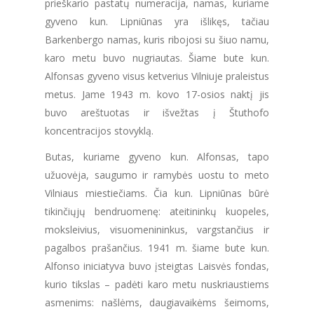
prieškario pastatų numeracija, namas, kuriame
gyveno kun. Lipniūnas yra išlikęs, tačiau
Barkenbergo namas, kuris ribojosi su šiuo namu,
karo metu buvo nugriautas. Šiame bute kun.
Alfonsas gyveno visus ketverius Vilniuje praleistus
metus. Jame 1943 m. kovo 17-osios naktį jis
buvo areštuotas ir išvežtas į Štuthofo
koncentracijos stovyklą.
Butas, kuriame gyveno kun. Alfonsas, tapo
užuovėja, saugumo ir ramybės uostu to meto
Vilniaus miestiečiams. Čia kun. Lipniūnas būrė
tikinčiųjų bendruomenę: ateitininkų kuopeles,
moksleivius, visuomenininkus, vargstančius ir
pagalbos prašančius. 1941 m. šiame bute kun.
Alfonso iniciatyva buvo įsteigtas Laisvės fondas,
kurio tikslas – padėti karo metu nuskriaustiems
asmenims: našlėms, daugiavaikėms šeimoms,