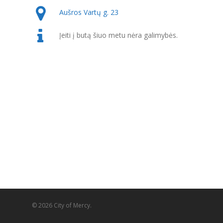
Aušros Vartų g. 23
Įeiti į butą šiuo metu nėra galimybės.
© 2026 City of Mercy.