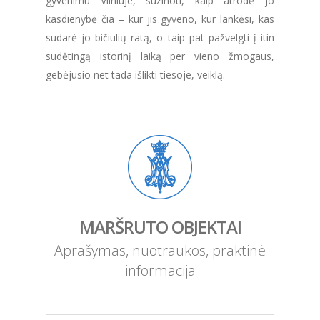
gyvenimu Vilniuje, sužinoti, kaip atrodė jo
kasdienybė čia – kur jis gyveno, kur lankėsi, kas
sudarė jo bičiulių ratą, o taip pat pažvelgti į itin
sudėtingą istorinį laiką per vieno žmogaus,
gebėjusio net tada išlikti tiesoje, veiklą.
MARŠRUTO OBJEKTAI
Aprašymas, nuotraukos, praktinė
informacija