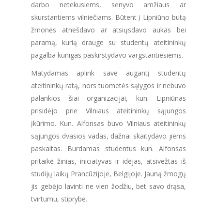
darbo netekusiems, senyvo amžiaus ar
skurstantiems vilniečiams. Būtent į Lipniūno butą
žmonės atnešdavo ar atsiųsdavo aukas bei
paramą, kurią drauge su studentų ateitininkų
pagalba kunigas paskirstydavo vargstantiesiems.
Matydamas aplink save augantį studentų
ateitininkų ratą, nors tuometės sąlygos ir nebuvo
palankios šiai organizacijai, kun. Lipniūnas
prisidėjo prie Vilniaus ateitininkų sąjungos
įkūrimo. Kun. Alfonsas buvo Vilniaus ateitininkų
sąjungos dvasios vadas, dažnai skaitydavo jiems
paskaitas. Burdamas studentus kun. Alfonsas
pritaikė žinias, iniciatyvas ir idėjas, atsivežtas iš
studijų laikų Prancūzijoje, Belgijoje. Jauną žmogų
jis gebėjo lavinti ne vien žodžiu, bet savo drąsa,
tvirtumu, stiprybe.