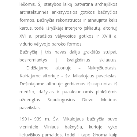
lėšomis. Šį statybos laiką patvirtina archajiškos
architektūrinės ankstyvosios gotikos bažnyčios
formos. Bažnyčia rekonstruota ir atnaujinta kelis
kartus, todėl išryškėja interjero (skliautų, altorių)
XVI a. pradžios vėlyvosios gotikos ir XVIII a.
vidurio vėlyvojo baroko formos.
Bažnyčią į tris navas dalija grakštūs stulpai,
besiremiantys į žvaigždinius skliautus.
Didžiajame altoriuje – Nukryžiuotasis.
Kairiajame altoriuje – šv. Mikalojaus paveikslas.
Dešiniajame altoriuje gerbiamas išskaptuotas iš
medžio, dažytas ir paauksuotomis plokštėmis
uždengtas Sopulingosios Dievo Motinos
paveikslas.
1901–1939 m. Šv. Mikalojaus bažnyčia buvo
vienintelė Vilniaus bažnyčia, kurioje vyko
lietuviškos pamaldos, todėl ji tapo žinoma kaip