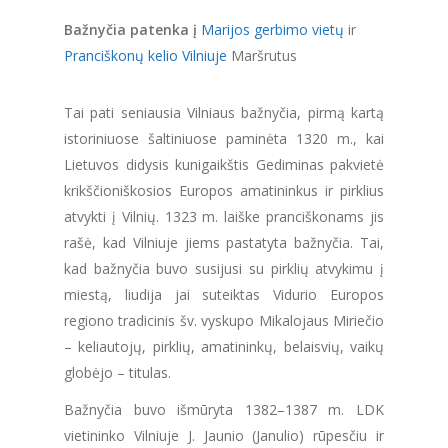
Ba
žnyčia patenka į
Marijos gerbimo vietų
ir
Pranciškonų kelio Vilniuje
Maršrutus
Tai pati seniausia Vilniaus bažnyčia, pirmą kartą
istoriniuose šaltiniuose paminėta 1320 m., kai
Lietuvos didysis kunigaikštis Gediminas pakvietė
krikščioniškosios Europos amatininkus ir pirklius
atvykti į Vilnių. 1323 m. laiške pranciškonams jis
rašė, kad Vilniuje jiems pastatyta bažnyčia. Tai,
kad bažnyčia buvo susijusi su pirklių atvykimu į
miestą, liudija jai suteiktas Vidurio Europos
regiono tradicinis šv. vyskupo Mikalojaus Miriečio
– keliautojų, pirklių, amatininkų, belaisvių, vaikų
globėjo – titulas.
Bažnyčia buvo išmūryta 1382–1387 m. LDK
vietininko Vilniuje J. Jaunio (Janulio) rūpesčiu ir