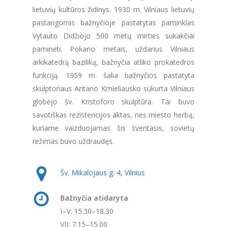
lietuvių kultūros židinys. 1930 m. Vilniaus lietuvių
pastangomis bažnyčioje pastatytas paminklas
Vytauto Didžiojo 500 metų mirties sukakčiai
paminėti. Pokario metais, uždarius Vilniaus
arkikatedrą baziliką, bažnyčia atliko prokatedros
funkciją. 1959 m. šalia bažnyčios pastatyta
skulptoriaus Antano Kmieliausko sukurta Vilniaus
globėjo šv. Kristoforo skulptūra. Tai buvo
savotiškas rezistencijos aktas, nes miesto herbą,
kuriame vaizduojamas šis šventasis, sovietų
režimas buvo uždraudęs.
Šv. Mikalojaus g. 4, Vilnius
Bažnyčia atidaryta
I–V: 15.30–18.30
VII: 7.15–15.00