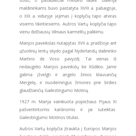
sodo, o pasauliečiai meldėsi lauke. Galerija
maldininkams buvo pastatyta XVIII a. pabaigoje,
o XIX a. viduryje įėjimas į koplyčią tapo atviras
visiems tikintiesiems. Aušros Vartų koplyčia tapo
vienu didžiausių Vilniaus karmelitų palikimu.
Marijos paveikslas nutapytas XVII a. pradžioje ant
ąžuolinių lentų skydo pagal Nyderlandų dailininko
Martino de Voso pavyzdį. Tai vienas iš
nedaugelio Marijos paveikslų be Kūdikio. Jame
galima įžvelgti ir angelo žinios klausančią
Mergelę, ir nuodėmingus žmones prie širdies
glaudžiančią Gailestingumo Motiną.
1927 m. Marija vainikuota popiežiaus Pijaus XI
pašventintomis karūnomis ir jai suteiktas
Gailestingumo Motinos titulas.
Aušros Vartų koplyčia įtraukta į Europos Marijos