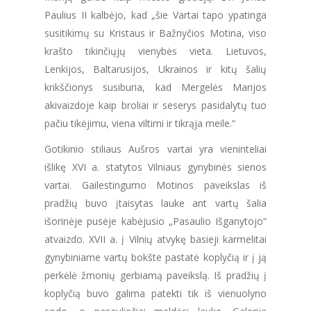
Paulius II kalbėjo, kad „šie Vartai tapo ypatinga
susitikimų su Kristaus ir Bažnyčios Motina, viso
krašto tikinčiųjų vienybės vieta. Lietuvos,
Lenkijos, Baltarusijos, Ukrainos ir kitų šalių
krikščionys susiburia, kad Mergelės Marijos
akivaizdoje kaip broliai ir seserys pasidalytų tuo
pačiu tikėjimu, viena viltimi ir tikrąja meile.“
Gotikinio stiliaus Aušros vartai yra vieninteliai
išlikę XVI a. statytos Vilniaus gynybinės sienos
vartai. Gailestingumo Motinos paveikslas iš
pradžių buvo įtaisytas lauke ant vartų šalia
išorinėje pusėje kabėjusio „Pasaulio Išganytojo“
atvaizdo. XVII a. į Vilnių atvykę basieji karmelitai
gynybiniame vartų bokšte pastatė koplyčią ir į ją
perkėlė žmonių gerbiamą paveikslą. Iš pradžių į
koplyčią buvo galima patekti tik iš vienuolyno