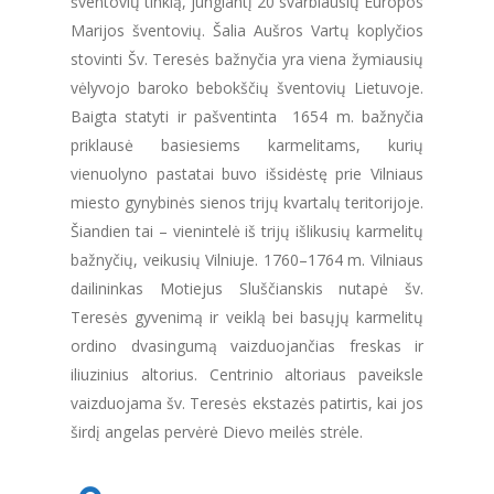
šventovių tinklą, jungiantį 20 svarbiausių Europos
Marijos šventovių. Šalia Aušros Vartų koplyčios
stovinti Šv. Teresės bažnyčia yra viena žymiausių
vėlyvojo baroko bebokščių šventovių Lietuvoje.
Baigta statyti ir pašventinta 1654 m. bažnyčia
priklausė basiesiems karmelitams, kurių
vienuolyno pastatai buvo išsidėstę prie Vilniaus
miesto gynybinės sienos trijų kvartalų teritorijoje.
Šiandien tai – vienintelė iš trijų išlikusių karmelitų
bažnyčių, veikusių Vilniuje. 1760–1764 m. Vilniaus
dailininkas Motiejus Sluščianskis nutapė šv.
Teresės gyvenimą ir veiklą bei basųjų karmelitų
ordino dvasingumą vaizduojančias freskas ir
iliuzinius altorius. Centrinio altoriaus paveiksle
vaizduojama šv. Teresės ekstazės patirtis, kai jos
širdį angelas pervėrė Dievo meilės strėle.