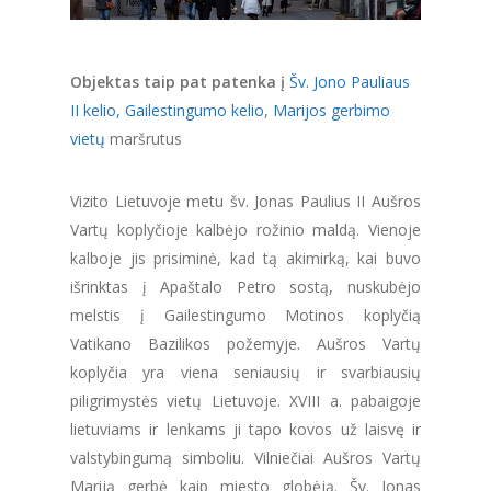
Objektas taip pat patenka į
Šv. Jono Pauliaus
II kelio,
Gailestingumo kelio
,
Marijos gerbimo
vietų
maršrutus
Vizito Lietuvoje metu šv. Jonas Paulius II Aušros
Vartų koplyčioje kalbėjo rožinio maldą. Vienoje
kalboje jis prisiminė, kad tą akimirką, kai buvo
išrinktas į Apaštalo Petro sostą, nuskubėjo
melstis į Gailestingumo Motinos koplyčią
Vatikano Bazilikos požemyje. Aušros Vartų
koplyčia yra viena seniausių ir svarbiausių
piligrimystės vietų Lietuvoje. XVIII a. pabaigoje
lietuviams ir lenkams ji tapo kovos už laisvę ir
valstybingumą simboliu. Vilniečiai Aušros Vartų
Mariją gerbė kaip miesto globėją. Šv. Jonas