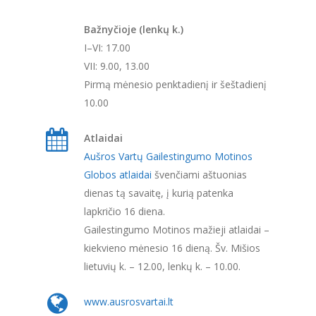
Bažnyčioje (lenkų k.)
I–VI: 17.00
VII: 9.00, 13.00
Pirmą mėnesio penktadienį ir šeštadienį
10.00
Atlaidai
Aušros Vartų Gailestingumo Motinos
Globos atlaidai
švenčiami aštuonias
dienas tą savaitę, į kurią patenka
lapkričio 16 diena.
Gailestingumo Motinos mažieji atlaidai –
kiekvieno mėnesio 16 dieną. Šv. Mišios
lietuvių k. – 12.00, lenkų k. – 10.00.
www.ausrosvartai.lt