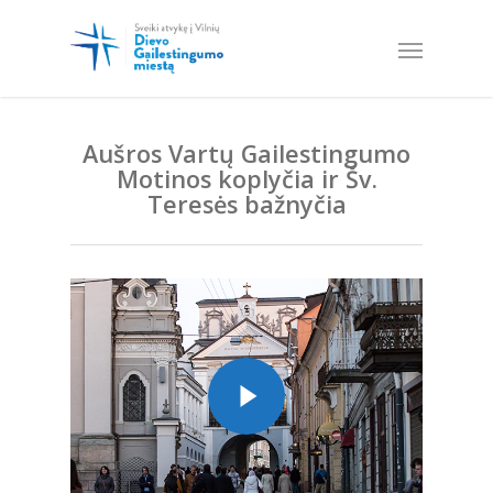
Aušros Vartų Gailestingumo
Motinos koplyčia ir Šv.
Teresės bažnyčia