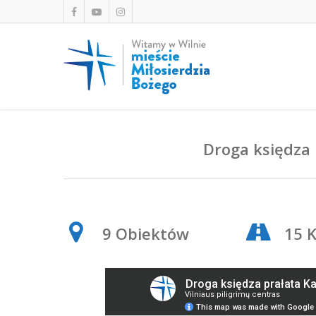
Droga księdza 
9 Obiektów
15 