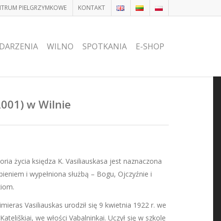
ENTRUM PIELGRZYMKOWE
KONTAKT
DARZENIA
WILNO
SPOTKANIA
E-SHOP
2001) w Wilnie
toria życia księdza K. Vasiliauskasa jest naznaczona
rpieniem i wypełniona służbą – Bogu, Ojczyźnie i
ziom.
imieras Vasiliauskas urodził się 9 kwietnia 1922 r. we
 Kateliškiai, we włości Vabalninkai. Uczył się w szkole