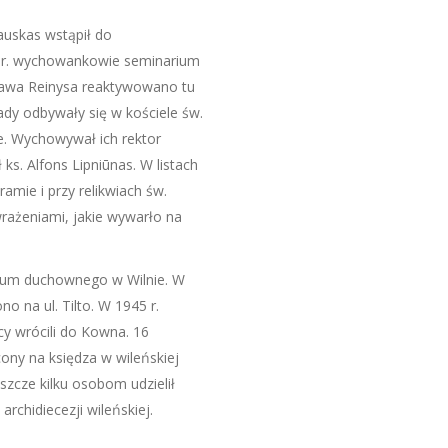
auskas wstąpił do
 r. wychowankowie seminarium
sława Reinysa reaktywowano tu
dy odbywały się w kościele św.
ie. Wychowywał ich rektor
ks. Alfons Lipniūnas. W listach
ramie i przy relikwiach św.
wrażeniami, jakie wywarło na
rium duchownego w Wilnie. W
o na ul. Tilto. W 1945 r.
cy wrócili do Kowna. 16
ony na księdza w wileńskiej
eszcze kilku osobom udzielił
rchidiecezji wileńskiej.