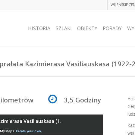
WILEŃSKIE C
HISTORIA
SZLAKI
OBIEKTY
PORADY
WY
prałata Kazimierasa Vasiliauskasa (1922-
Kilometrów
3,5 Godziny
His
cie
lud
Kaz
wsi