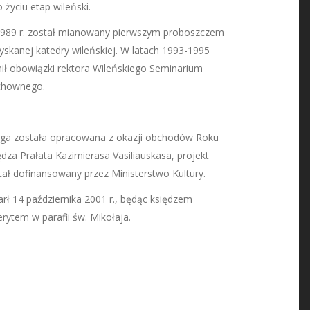
o życiu etap wileński.
989 r. został mianowany pierwszym proboszczem
yskanej katedry wileńskiej. W latach 1993-1995
nił obowiązki rektora Wileńskiego Seminarium
hownego.
ga została opracowana z okazji obchodów Roku
ędza Prałata Kazimierasa Vasiliauskasa, projekt
tał dofinansowany przez Ministerstwo Kultury.
rł 14 października 2001 r., będąc księdzem
rytem w parafii św. Mikołaja.