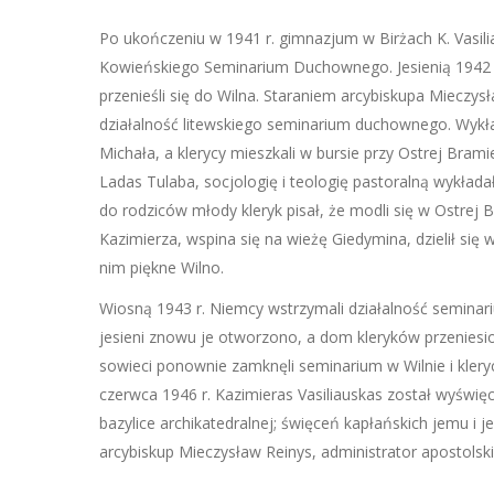
Po ukończeniu w 1941 r. gimnazjum w Birżach K. Vasili
Kowieńskiego Seminarium Duchownego. Jesienią 1942
przenieśli się do Wilna. Staraniem arcybiskupa Mieczy
działalność litewskiego seminarium duchownego. Wykła
Michała, a klerycy mieszkali w bursie przy Ostrej Bram
Ladas Tulaba, socjologię i teologię pastoralną wykładał 
do rodziców młody kleryk pisał, że modli się w Ostrej B
Kazimierza, wspina się na wieżę Giedymina, dzielił się 
nim piękne Wilno.
Wiosną 1943 r. Niemcy wstrzymali działalność semina
jesieni znowu je otworzono, a dom kleryków przeniesion
sowieci ponownie zamknęli seminarium w Wilnie i klery
czerwca 1946 r. Kazimieras Vasiliauskas został wyświęc
bazylice archikatedralnej; święceń kapłańskich jemu i j
arcybiskup Mieczysław Reinys, administrator apostolski a