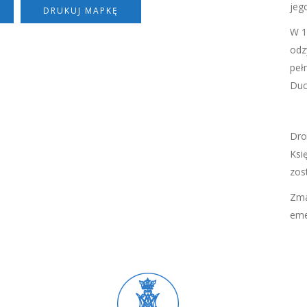
jeg
DRUKUJ MAPKĘ
W 1
odz
peł
Duc
Dro
Ksi
zos
Zma
eme