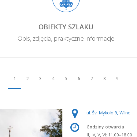
OBIEKTY SZLAKU
Opis, zdjęcia, praktyczne informacje
1
2
3
4
5
6
7
8
9
ul. Šv. Mykolo 9, Wilno
Godziny otwarcia
II, IV, V, VI: 11.00–18.00