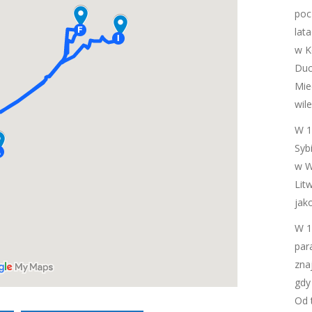
poc
lat
w K
Duc
Mie
wile
W 1
Syb
w W
Lit
jak
W 1
par
zna
gdy
Od 