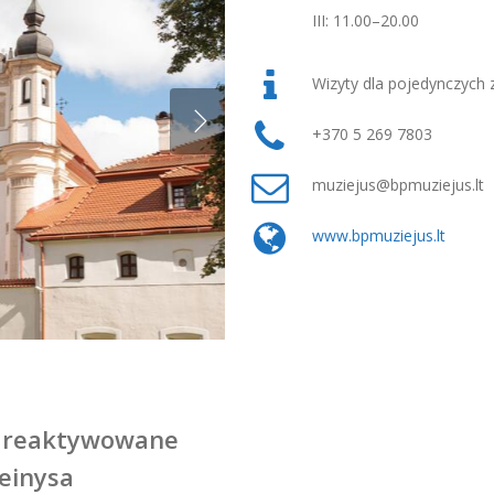
III: 11.00–20.00
Wizyty dla pojedynczych 
+370 5 269 7803
muziejus@bpmuziejus.lt
www.bpmuziejus.lt
e reaktywowane
einysa