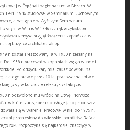
zątkowej w Čypėnai i w gimnazjum w Birżach. W
ach 1941–1946 studiował w Seminarium Duchownym
ownie, a następnie w Wyższym Seminarium
hownym w Wilnie. W 1946 r. z rąk arcybiskupa
czysława Reinysa przyjął święcenia kapłańskie w
ńskiej bazylice archikatedralnej.
949 r. został aresztowany, a w 1950 r. zesłany na
ir. Do 1958 r. pracował w kopalniach węgla w Incie i
orkucie. Po odbyciu kary miał zakaz powrotu na
wę, dlatego prawie przez 10 lat pracował na Łotwie
o księgowy w kołchozie i elektryk w fabryce.
969 r. pozwolono mu wrócić na Litwę. Pierwsza
afia, w której zaczął pełnić posługę jako proboszcz,
jdowała się w Warenie. Pracował w niej do 1975 r.,
 został przeniesiony do wileńskiej parafii św. Rafała.
tego roku rozpoczyna się najbardziej znaczący w