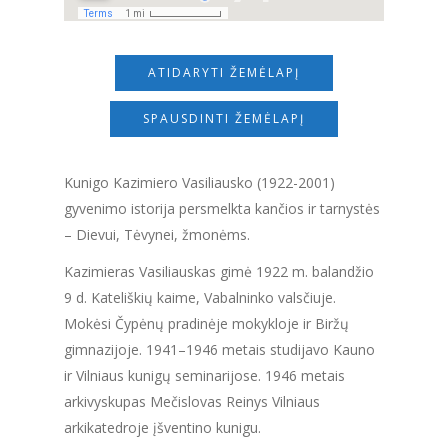
ATIDARYTI ŽEMĖLAPĮ
SPAUSDINTI ŽEMĖLAPĮ
Kunigo Kazimiero Vasiliausko (1922-2001)
gyvenimo istorija persmelkta kančios ir tarnystės
– Dievui, Tėvynei, žmonėms.
Kazimieras Vasiliauskas gimė 1922 m. balandžio
9 d. Kateliškių kaime, Vabalninko valsčiuje.
Mokėsi Čypėnų pradinėje mokykloje ir Biržų
gimnazijoje. 1941–1946 metais studijavo Kauno
ir Vilniaus kunigų seminarijose. 1946 metais
arkivyskupas Mečislovas Reinys Vilniaus
arkikatedroje įšventino kunigu.