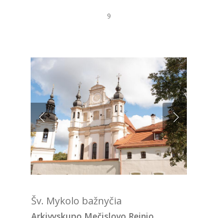
9
Šv. Mykolo bažnyčia
Arkivyskupo Mečislovo Reinio