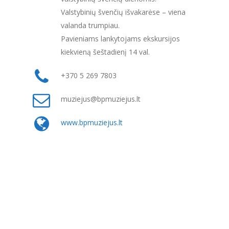
Valstybinių švenčių išvakarėse – viena
valanda trumpiau.
Pavieniams lankytojams ekskursijos
kiekvieną šeštadienį 14 val.
+370 5 269 7803
muziejus@bpmuziejus.lt
www.bpmuziejus.lt