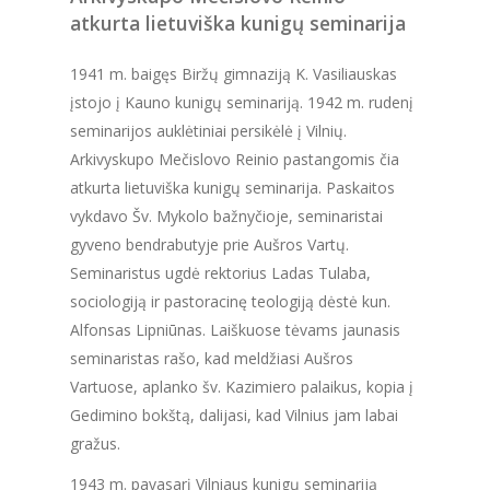
atkurta lietuviška kunigų seminarija
1941 m. baigęs Biržų gimnaziją K. Vasiliauskas
įstojo į Kauno kunigų seminariją. 1942 m. rudenį
seminarijos auklėtiniai persikėlė į Vilnių.
Arkivyskupo Mečislovo Reinio pastangomis čia
atkurta lietuviška kunigų seminarija. Paskaitos
vykdavo Šv. Mykolo bažnyčioje, seminaristai
gyveno bendrabutyje prie Aušros Vartų.
Seminaristus ugdė rektorius Ladas Tulaba,
sociologiją ir pastoracinę teologiją dėstė kun.
Alfonsas Lipniūnas. Laiškuose tėvams jaunasis
seminaristas rašo, kad meldžiasi Aušros
Vartuose, aplanko šv. Kazimiero palaikus, kopia į
Gedimino bokštą, dalijasi, kad Vilnius jam labai
gražus.
1943 m. pavasarį Vilniaus kunigų seminariją