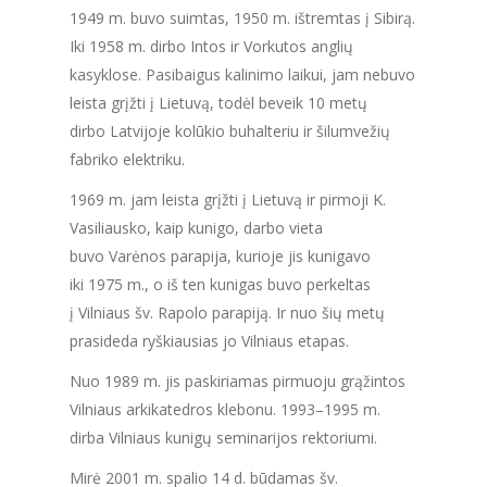
1949 m. buvo suimtas, 1950 m. ištremtas į Sibirą.
Iki 1958 m. dirbo Intos ir Vorkutos anglių
kasyklose. Pasibaigus kalinimo laikui, jam nebuvo
leista grįžti į Lietuvą, todėl beveik 10 metų
dirbo Latvijoje kolūkio buhalteriu ir šilumvežių
fabriko elektriku.
1969 m. jam leista grįžti į Lietuvą ir pirmoji K.
Vasiliausko, kaip kunigo, darbo vieta
buvo Varėnos parapija, kurioje jis kunigavo
iki 1975 m., o iš ten kunigas buvo perkeltas
į Vilniaus šv. Rapolo parapiją. Ir nuo šių metų
prasideda ryškiausias jo Vilniaus etapas.
Nuo 1989 m. jis paskiriamas pirmuoju grąžintos
Vilniaus arkikatedros klebonu. 1993–1995 m.
dirba Vilniaus kunigų seminarijos rektoriumi.
Mirė 2001 m. spalio 14 d. būdamas šv.