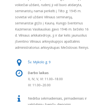
vokiečiai uždarė, rudenį ji vėl buvo atidaryta,
seminaristų namai perkelti į Tilto g. 1945 m.
sovietai vėl uždarė Vilniaus seminariją,
seminaristai grįžo į Kauną. Kunigo šventimus
Kazimieras Vasiliauskas gavo 1946 m. birželio 16
d. Vilniaus arkikatedroje, jį ir dar kelis jaunuolius
įšventino Vilniaus arkivyskupijos apaštalinis
administratorius arkivyskupas Mečislovas Reinys.
Šv. Mykolo g. 9
Darbo laikas
II, IV, V, VI: 11.00–18.00
III: 11.00–20.00
Nedirba sekmadieniais, pirmadieniais ir
valstybinių švenčių dienomis.