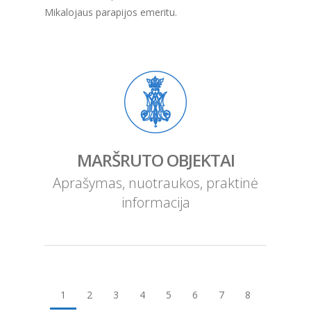
Mikalojaus parapijos emeritu.
MARŠRUTO OBJEKTAI
Aprašymas, nuotraukos, praktinė
informacija
1
2
3
4
5
6
7
8