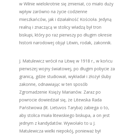
w Wilnie wielokrotnie się zmieniał, co miało duży
wpływ zarówno na życie codzienne
mieszkańców, jak i działalność Kościoła. Jedyną
realną i znaczącą w stolicy władzą był tron
biskupi, który po raz pierwszy po długim okresie
historii narodowej objął Litwin, rodak, zakonnik.
J. Matulewicz wrócił na Litwę w 1918 r., w końcu
pierwszej wojny światowej, po długim pobycie za
granicą, gdzie studiował, wykładał i złożył śluby
zakonne, odnawiając w ten sposób
Zgromadzenie Księży Marianów. Zaraz po
powrocie dowiedział się, że Litewska Rada
Państwowa (lit. Lietuvos Taryba) zabiega o to,
aby stolica miała litewskiego biskupa, a on jest
jednym z kandydatów. Wywołało to u J.
Matulewicza wielki niepokój, ponieważ był