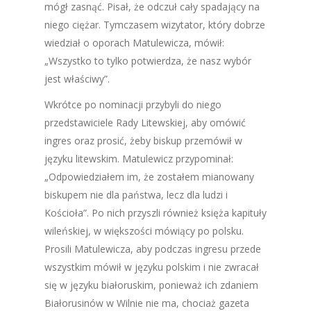
mógł zasnąć. Pisał, że odczuł cały spadający na
niego ciężar. Tymczasem wizytator, który dobrze
wiedział o oporach Matulewicza, mówił:
„Wszystko to tylko potwierdza, że nasz wybór
jest właściwy
”
.
Wkrótce po nominacji przybyli do niego
przedstawiciele Rady Litewskiej, aby omówić
ingres oraz prosić, żeby biskup przemówił w
języku litewskim. Matulewicz przypominał:
„Odpowiedziałem im, że zostałem mianowany
biskupem nie dla państwa, lecz dla ludzi i
Kościoła
”
. Po nich przyszli również księża kapituły
wileńskiej, w większości mówiący po polsku.
Prosili Matulewicza, aby podczas ingresu przede
wszystkim mówił w języku polskim i nie zwracał
się w języku białoruskim, ponieważ ich zdaniem
Białorusinów w Wilnie nie ma, chociaż gazeta