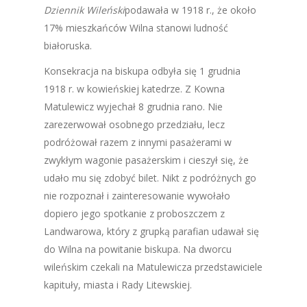
Dziennik Wileński
podawała w 1918 r., że około
17% mieszkańców Wilna stanowi ludność
białoruska.
Konsekracja na biskupa odbyła się 1 grudnia
1918 r. w kowieńskiej katedrze. Z Kowna
Matulewicz wyjechał 8 grudnia rano. Nie
zarezerwował osobnego przedziału, lecz
podróżował razem z innymi pasażerami w
zwykłym wagonie pasażerskim i cieszył się, że
udało mu się zdobyć bilet. Nikt z podróżnych go
nie rozpoznał i zainteresowanie wywołało
dopiero jego spotkanie z proboszczem z
Landwarowa, który z grupką parafian udawał się
do Wilna na powitanie biskupa. Na dworcu
wileńskim czekali na Matulewicza przedstawiciele
kapituły, miasta i Rady Litewskiej.