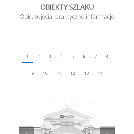
OBIEKTY SZLAKU
Opis, zdjęcia, praktyczne informacje
1
2
3
4
5
6
7
8
9
10
11
12
13
14