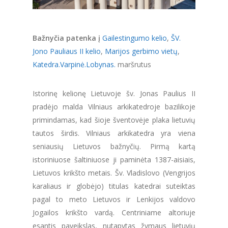
Bažnyčia patenka į
Gailestingumo kelio
,
ŠV.
Jono Pauliaus II kelio
,
Marijos gerbimo vietų
,
Katedra.Varpinė.Lobynas.
maršrutus
Istorinę kelionę Lietuvoje šv. Jonas Paulius II
pradėjo malda Vilniaus arkikatedroje bazilikoje
primindamas, kad šioje šventovėje plaka lietuvių
tautos širdis. Vilniaus arkikatedra yra viena
seniausių Lietuvos bažnyčių. Pirmą kartą
istoriniuose šaltiniuose ji paminėta 1387-aisiais,
Lietuvos krikšto metais. Šv. Vladislovo (Vengrijos
karaliaus ir globėjo) titulas katedrai suteiktas
pagal to meto Lietuvos ir Lenkijos valdovo
Jogailos krikšto vardą. Centriniame altoriuje
esantis paveikslas, nutapytas žymaus lietuvių