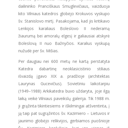
dailininko Pranciškaus Smuglevičiaus, vaizduoja
kito Vilniaus katedros globėjo Krokuvos vyskupo
šv. Stanislovo mirtį. Pasakojama, kad jis kritikavo
Lenkijos karaliaus Boleslovo II nederamą
žiaurumą bei amoralų elgesį ir galiausiai atskyrė
Boleslovą II nuo Bažnyčios. Karalius vyskupą
nužudė per šv. Mišias.
Per daugiau nei 600 metų ne kartą perstatyta
Katedra dabartinę neoklasicistinio stiliaus
išvaizdą įgavo XIX a. pradžioje (architektas
Laurynas Gucevičius). Sovietiniu laikotarpiu
(1949–1988) Arkikatedra buvo uždaryta, joje ilgą
laiką veikė Vilniaus paveikslų galerija. Tik 1988 m.
ji grąžinta tikintiesiems ir iškilmingai atšventinta, į
ją taip pat sugrąžintos šv. Kazimiero – Lietuvos ir
jaunimo globėjo relikvijos, gerbiamos puošnioje