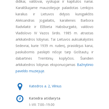
didikai, valdovai, vyskupai ir kapitulos nariai.
Karališkajame mauzoliejuje palaidotas Lenkijos
karalius ir Lietuvos didysis kunigaikštis
Aleksandras Jogailaitis, karalienės Barbora
Radvilaitė ir Elžbieta Habsburgaitė, valdovo
Vladislovo IV Vazos širdis. 1985 m. atrastas
arkikatedros lobynas. Tai Lietuvos auksakalystės
šedevrai, kurie 1939 m. rudenį, prasidėjus karui,
paskubomis paslėpti nišoje tarp Goštautų ir
dabartinės Tremtinių koplyčios. Šiandien
arkikatedros lobynas eksponuojamas
Bažnytinio
paveldo muziejuje
.
Katedros a. 2, Vilnius
Katedra atidaryta
I–VII: 7.00–19.00