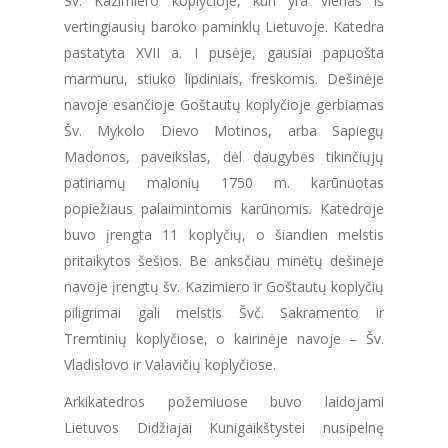
Šv. Kazimiero koplyčioje, kuri yra vienas iš
vertingiausių baroko paminklų Lietuvoje. Katedra
pastatyta XVII a. I pusėje, gausiai papuošta
marmuru, stiuko lipdiniais, freskomis. Dešinėje
navoje esančioje Goštautų koplyčioje gerbiamas
Šv. Mykolo Dievo Motinos
,
arba Sapiegų
Madonos, paveikslas, dėl daugybės tikinčiųjų
patiriamų malonių 1750 m. karūnuotas
popiežiaus palaimintomis karūnomis. Katedroje
buvo įrengta 11 koplyčių, o šiandien melstis
pritaikytos šešios. Be anksčiau minėtų dešinėje
navoje įrengtų šv. Kazimiero ir Goštautų koplyčių
piligrimai gali melstis Švč. Sakramento ir
Tremtinių koplyčiose, o kairinėje navoje – Šv.
Vladislovo ir Valavičių koplyčiose.
Arkikatedros požemiuose buvo laidojami
Lietuvos Didžiajai Kunigaikštystei nusipelnę