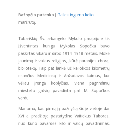
Bažnyčia patenka į
Gailestingumo kelio
maršrutą.
Tabariškių Šv. arkangelo Mykolo parapijoje tik
įšventintas kunigu Mykolas Sopočka buvo
paskirtas vikaru ir dirbo 1914–1918 metais. Mokė
jaunimą ir vaikus religijos, įkūrė parapijos chorą,
biblioteką. Taip pat lankė už keliolikos kilometrų
esančius Medininkų ir Anžadavos kaimus, kur
vėliau įrengė koplyčias. Viena pagrindinių
miestelio gatvių pavadinta pal. M. Sopočkos
vardu.
Manoma, kad pirmąją bažnyčią šioje vietoje dar
XVI a. pradžioje pastatydino Vaitiekus Taboras,
nuo kurio pavardės kilo ir valdų pavadinimas.