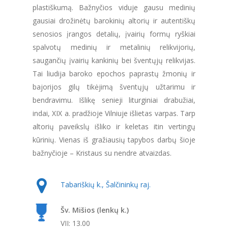
plastiškumą. Bažnyčios viduje gausu medinių
gausiai drožinėtų barokinių altorių ir autentiškų
senosios įrangos detalių, įvairių formų ryškiai
spalvotų medinių ir metalinių relikvijorių,
saugančių įvairių kankinių bei šventųjų relikvijas.
Tai liudija baroko epochos paprastų žmonių ir
bajorijos gilų tikėjimą šventųjų užtarimu ir
bendravimu. Išlikę senieji liturginiai drabužiai,
indai, XIX a. pradžioje Vilniuje išlietas varpas. Tarp
altorių paveikslų išliko ir keletas itin vertingų
kūrinių. Vienas iš gražiausių tapybos darbų šioje
bažnyčioje – Kristaus su nendre atvaizdas.
Tabariškių k., Šalčininkų raj.
Šv. Mišios (lenkų k.)
VII: 13.00