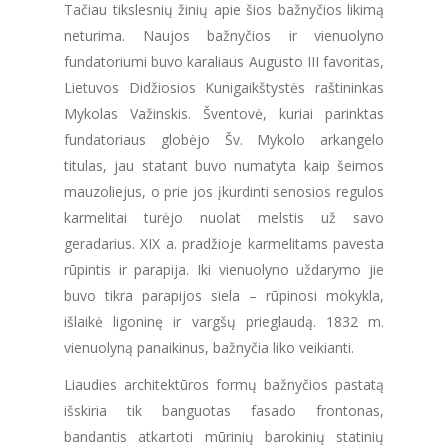
Tačiau tikslesnių žinių apie šios bažnyčios likimą
neturima. Naujos bažnyčios ir vienuolyno
fundatoriumi buvo karaliaus Augusto III favoritas,
Lietuvos Didžiosios Kunigaikštystės raštininkas
Mykolas Važinskis. Šventovė, kuriai parinktas
fundatoriaus globėjo Šv. Mykolo arkangelo
titulas, jau statant buvo numatyta kaip šeimos
mauzoliejus, o prie jos įkurdinti senosios regulos
karmelitai turėjo nuolat melstis už savo
geradarius. XIX a. pradžioje karmelitams pavesta
rūpintis ir parapija. Iki vienuolyno uždarymo jie
buvo tikra parapijos siela – rūpinosi mokykla,
išlaikė ligoninę ir vargšų prieglaudą. 1832 m.
vienuolyną panaikinus, bažnyčia liko veikianti.
Liaudies architektūros formų bažnyčios pastatą
išskiria tik banguotas fasado frontonas,
bandantis atkartoti mūrinių barokinių statinių