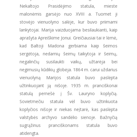
Nekaltojo Prasidėjimo statula, mieste
malonėmis garsėjo nuo XVIII a. Tuomet ji
stovėjo vienuolyno salėje, kur buvo priimami
lankytojai. Marija vaizduojama besilaukianti, kaip
aprašyta Apreiškime Jonui. Greičiausiai tai ir lėmė,
kad Baltoji Madona gerbiama kaip šeimos
sergėtoja, nedarnių šeimų taikytoja ir šeimų,
negalinčių susilaukti vaikų, užtarėja bei
negimusių kūdikių globėja. 1864 m. carui uždarius
vienuolyną Marijos statula buvo paslėpta
užtinkuojant ją nišoje. 1935 m. pranciškonai
statulą pernešė į Šv. Lauryno koplyčią.
Sovietmečiu statula vėl buvo užtinkuota
koplyčios nišoje ir niekas neįtarė, kas paslėpta
valstybės archyvo sandėlio sienoje. Bažnyčią
sugrąžinus pranciškonams statula buvo
atidengta.