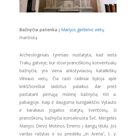
Bažnyčia patenka į
Marijos gerbimo vietų
maršrutą
Archeologiniais tyrimais nustatyta, kad vieta
Trakų gatvėje, kur stovi pranciškonų konventualų
bažnyčia, yra viena ankstyviausių katalikiškų
Vilniaus vietų. Čia rasti radiniai byloja apie
krikščioniškai laidotus palaikus dar prieš
pastatant pirmąją mūrinę bažnyčią XIII a.
pabaigoje. Kaip ir dauguma kunigaikščio Vytauto
ir karaliaus Jogailos statytų šventovių, ši
pranciškonų bažnyčia konsekruota Švč. Mergelės
Marijos Dievo Motinos Ėmimo į dangų titulu. Jos
vardas rašytas ir su priedėliu „in Arena“, t. y.