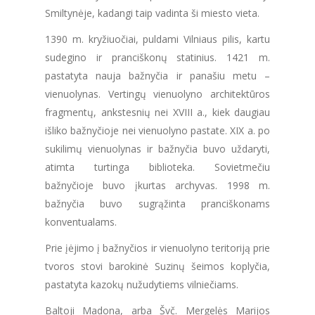
Smiltynėje, kadangi taip vadinta ši miesto vieta.
1390 m. kryžiuočiai, puldami Vilniaus pilis, kartu
sudegino ir pranciškonų statinius. 1421 m.
pastatyta nauja bažnyčia ir panašiu metu –
vienuolynas. Vertingų vienuolyno architektūros
fragmentų, ankstesnių nei XVIII a., kiek daugiau
išliko bažnyčioje nei vienuolyno pastate. XIX a. po
sukilimų vienuolynas ir bažnyčia buvo uždaryti,
atimta turtinga biblioteka. Sovietmečiu
bažnyčioje buvo įkurtas archyvas. 1998 m.
bažnyčia buvo sugrąžinta pranciškonams
konventualams.
Prie įėjimo į bažnyčios ir vienuolyno teritoriją prie
tvoros stovi barokinė Suzinų šeimos koplyčia,
pastatyta kazokų nužudytiems vilniečiams.
Baltoji Madona, arba Švč. Mergelės Marijos