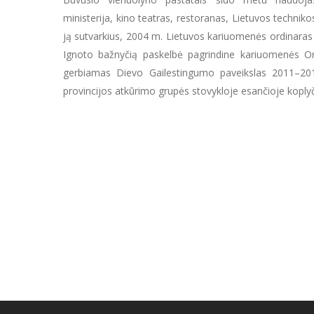
ministerija, kino teatras, restoranas, Lietuvos techniko
ją sutvarkius, 2004 m. Lietuvos kariuomenės ordinaras 
Ignoto bažnyčią paskelbė pagrindine kariuomenės Or
gerbiamas Dievo Gailestingumo paveikslas 2011–2
provincijos atkūrimo grupės stovykloje esančioje koplyč