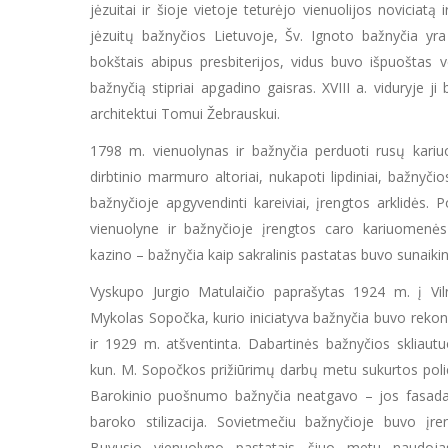
jėzuitai ir šioje vietoje teturėjo vienuolijos noviciatą 
jėzuitų bažnyčios Lietuvoje, Šv. Ignoto bažnyčia yra
bokštais abipus presbiterijos, vidus buvo išpuoštas 
bažnyčią stipriai apgadino gaisras. XVIII a. viduryje 
architektui Tomui Žebrauskui.
1798 m. vienuolynas ir bažnyčia perduoti rusų kari
dirbtinio marmuro altoriai, nukapoti lipdiniai, bažnyči
bažnyčioje apgyvendinti kareiviai, įrengtos arklidės.
vienuolyne ir bažnyčioje įrengtos caro kariuomenės k
kazino – bažnyčia kaip sakralinis pastatas buvo sunaikin
Vyskupo Jurgio Matulaičio paprašytas 1924 m. į Vil
Mykolas Sopočka, kurio iniciatyva bažnyčia buvo reko
ir 1929 m. atšventinta. Dabartinės bažnyčios skliaut
kun. M. Sopočkos prižiūrimų darbų metu sukurtos poli
Barokinio puošnumo bažnyčia neatgavo – jos fasadas
baroko stilizacija. Sovietmečiu bažnyčioje buvo įre
Buvusio vienuolyno pastatais šiuo metu naudoja