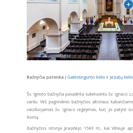
Ba
žnyčia patenka į
Gailestingumo kelio
ir
Jėzuitų kelio
Šv. Ignoto bažnyčia pavadinta sulietuvintu šv. Ignaco Lo
vardu. Virš pagrindinio bažnyčios altoriaus kabančiame
vaizduojamas šv. Ignaco regėjimas, kurį jis patyrė s
Romą.
Bažnyčios istorija prasidėjo 1569 m., kai Vilniuje ap