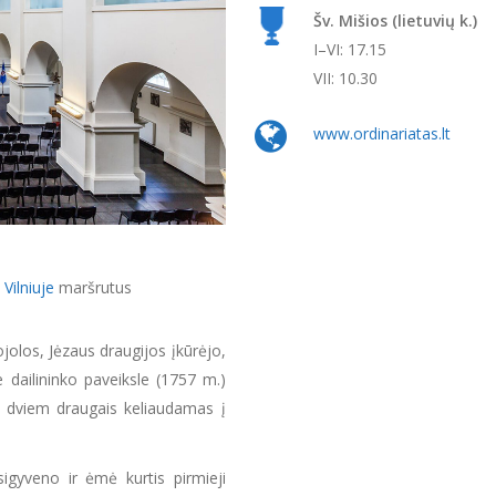
Šv. Mišios (lietuvių k.)
I–VI: 17.15
VII: 10.30
www.ordinariatas.lt
 Vilniuje
maršrutus
jolos, Jėzaus draugijos įkūrėjo,
 dailininko paveiksle (1757 m.)
u dviem draugais keliaudamas į
sigyveno ir ėmė kurtis pirmieji