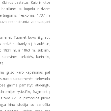
ir ūkinius pastatus. Kaip ir kitos
 bazilikinė, su kupolu ir dviem
vertingomis freskomis. 1737 m.
ji buvo rekonstruota vadovaujant
uomenei. Tuomet buvo išgriauti
os erdvė suskaidyta į 3 aukštus,
 Po 1831 m. ir 1863 m. sukilimų
areivinės, arklidės, karininkų
ta.
nių grįžo karo kapelionas pal.
nstruota kariuomenės sielovadai
uose galima pamatyti atidengtų
chromijos rytietiškų fragmentų.
 tėra XVII a. pirmosios pusės
ngta kino studija su sandėliu.
si Lietuvos krašto apsaugos