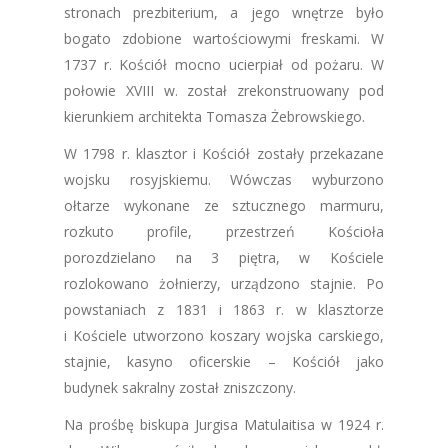
stronach prezbiterium, a jego wnętrze było
bogato zdobione wartościowymi freskami. W
1737 r. Kościół mocno ucierpiał od pożaru. W
połowie XVIII w. został zrekonstruowany pod
kierunkiem architekta Tomasza Żebrowskiego.
W 1798 r. klasztor i Kościół zostały przekazane
wojsku rosyjskiemu. Wówczas wyburzono
ołtarze wykonane ze sztucznego marmuru,
rozkuto profile, przestrzeń Kościoła
porozdzielano na 3 piętra, w Kościele
rozlokowano żołnierzy, urządzono stajnie. Po
powstaniach z 1831 i 1863 r. w klasztorze
i Kościele utworzono koszary wojska carskiego,
stajnie, kasyno oficerskie – Kościół jako
budynek sakralny został zniszczony.
Na prośbę biskupa Jurgisa Matulaitisa w 1924 r.