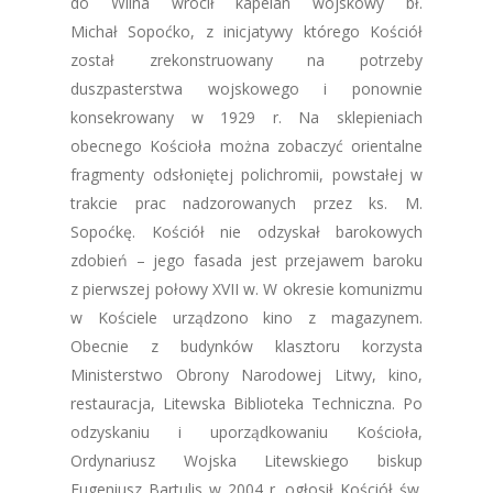
do Wilna wrócił kapelan wojskowy bł.
Michał Sopoćko, z inicjatywy którego Kościół
został zrekonstruowany na potrzeby
duszpasterstwa wojskowego i ponownie
konsekrowany w 1929 r. Na sklepieniach
obecnego Kościoła można zobaczyć orientalne
fragmenty odsłoniętej polichromii, powstałej w
trakcie prac nadzorowanych przez ks. M.
Sopoćkę. Kościół nie odzyskał barokowych
zdobień – jego fasada jest przejawem baroku
z pierwszej połowy XVII w. W okresie komunizmu
w Kościele urządzono kino z magazynem.
Obecnie z budynków klasztoru korzysta
Ministerstwo Obrony Narodowej Litwy, kino,
restauracja, Litewska Biblioteka Techniczna. Po
odzyskaniu i uporządkowaniu Kościoła,
Ordynariusz Wojska Litewskiego biskup
Eugeniusz Bartulis w 2004 r. ogłosił Kościół św.