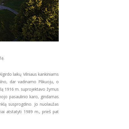
tą.
lgirdo laikų Vilniaus kankiniams
alno, dar vadinamo Plikuoju, o
nklą 1916 m. suprojektavo žymus
rmojo pasaulinio karo, gindamas
inklą susprogdino. Jo nuolaužas
ai atstatyti 1989 m., prieš pat