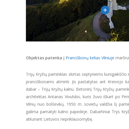
Objektas patenka į
Pranciškonų kelias Vilniuje
maršru
Trijų Kryžių paminklas skirtas septyniems kunigaikščio A
pranciškonams atminti. Jis pastatytas ant Kreivojo k
dabar – Trijų Kryžių kalnu. Betoninį Trijų Kryžių pami
architektas Antanas Vivulskis, kuris žuvo iškart po Pi
Vilnių nuo bolševikų. 1950 m. sovietų valdžia šį pam
galima pamatyti kalno papėdėje. Dabartiniai Trys Kryži
atkuriant Lietuvos nepriklausomybę.