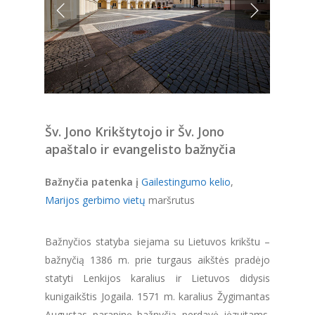
Šv. Jono Krikštytojo ir Šv. Jono
apaštalo ir evangelisto bažnyčia
Bažnyčia patenka į
Gailestingumo kelio
,
Marijos gerbimo vietų
maršrutus
Bažnyčios statyba siejama su Lietuvos krikštu –
bažnyčią 1386 m. prie turgaus aikštės pradėjo
statyti Lenkijos karalius ir Lietuvos didysis
kunigaikštis Jogaila. 1571 m. karalius Žygimantas
Augustas parapinę bažnyčią perdavė jėzuitams.