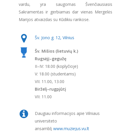
vardu, yra saugomas Švenčiausiasis
Sakramentas ir gerbiamas dar vienas Mergelės
Marijos atvaizdas su Kūdikiu rankose.
Šv. Jono g. 12, Vilnius
Šv. Mišios (lietuvių k.)
Rugsėjį–gegužę
II–IV: 18.00 (koplyčioje)
V: 18.00 (studentams)
VII: 11.00, 13.00
Birželį–rugpjūtį
VII: 11.00
Daugiau informacijos apie Vilniaus
universiteto
ansamblį
www.muziejus.vu.lt