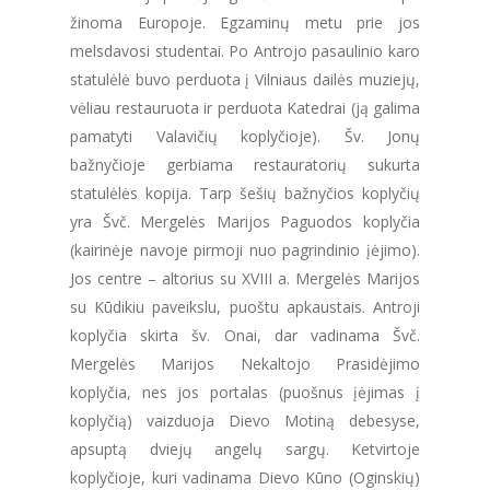
žinoma Europoje. Egzaminų metu prie jos
melsdavosi studentai. Po Antrojo pasaulinio karo
statulėlė buvo perduota į Vilniaus dailės muziejų,
vėliau restauruota ir perduota Katedrai (ją galima
pamatyti Valavičių koplyčioje). Šv. Jonų
bažnyčioje gerbiama restauratorių sukurta
statulėlės kopija. Tarp šešių bažnyčios koplyčių
yra Švč. Mergelės Marijos Paguodos koplyčia
(kairinėje navoje pirmoji nuo pagrindinio įėjimo).
Jos centre – altorius su XVIII a. Mergelės Marijos
su Kūdikiu paveikslu, puoštu apkaustais. Antroji
koplyčia skirta šv. Onai, dar vadinama Švč.
Mergelės Marijos Nekaltojo Prasidėjimo
koplyčia, nes jos portalas (puošnus įėjimas į
koplyčią) vaizduoja Dievo Motiną debesyse,
apsuptą dviejų angelų sargų. Ketvirtoje
koplyčioje, kuri vadinama Dievo Kūno (Oginskių)