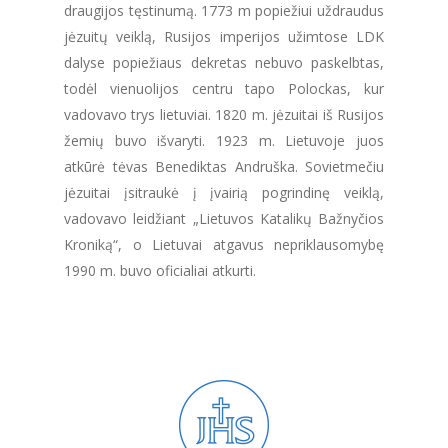
draugijos tęstinumą. 1773 m popiežiui uždraudus
jėzuitų veiklą, Rusijos imperijos užimtose LDK
dalyse popiežiaus dekretas nebuvo paskelbtas,
todėl vienuolijos centru tapo Polockas, kur
vadovavo trys lietuviai. 1820 m. jėzuitai iš Rusijos
žemių buvo išvaryti. 1923 m. Lietuvoje juos
atkūrė tėvas Benediktas Andruška. Sovietmečiu
jėzuitai įsitraukė į įvairią pogrindinę veiklą,
vadovavo leidžiant „Lietuvos Katalikų Bažnyčios
Kroniką“, o Lietuvai atgavus nepriklausomybę
1990 m. buvo oficialiai atkurti.