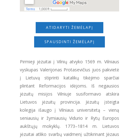
ATIDARYTI ŽEMĖLAPĮ
SPAUSDINTI ŽEMĖLAPĮ
Pirmieji jėzuitai į Vilnių atvyko 1569 m. Vilniaus
vyskupas Valerijonas Protasevičius juos pakvietė
į Lietuvą stiprinti katalikų tikėjimo sparčiai
plintant Reformacijos idėjoms. Iš negausios
jėzuitų misijos Vilniuje susiformavo atskira
Lietuvos jėzuitų provincija. Jėzuitų įsteigta
kolegija išaugo į Vilniaus universitetą – vieną
seniausių ir žymiausių Vidurio ir Rytų Europos
aukštųjų mokyklų. 1773–1814 m. Lietuvos
jėzuitai atliko svarbų vaidmenį užtikrinant Jėzaus