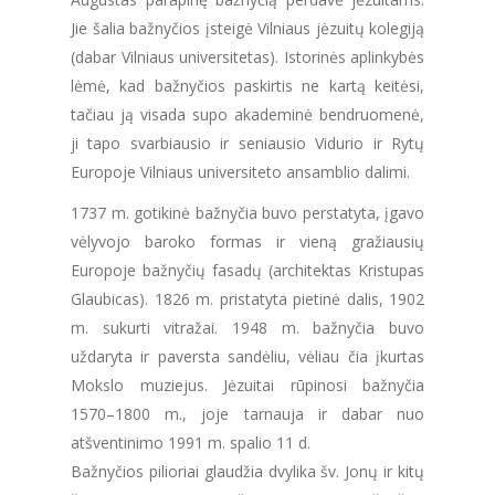
Jie šalia bažnyčios įsteigė Vilniaus jėzuitų kolegiją
(dabar Vilniaus universitetas). Istorinės aplinkybės
lėmė, kad bažnyčios paskirtis ne kartą keitėsi,
tačiau ją visada supo akademinė bendruomenė,
ji tapo svarbiausio ir seniausio Vidurio ir Rytų
Europoje Vilniaus universiteto ansamblio dalimi.
1737 m. gotikinė bažnyčia buvo perstatyta, įgavo
vėlyvojo baroko formas ir vieną gražiausių
Europoje bažnyčių fasadų (architektas Kristupas
Glaubicas). 1826 m. pristatyta pietinė dalis, 1902
m. sukurti vitražai. 1948 m. bažnyčia buvo
uždaryta ir paversta sandėliu, vėliau čia įkurtas
Mokslo muziejus. Jėzuitai rūpinosi bažnyčia
1570–1800 m., joje tarnauja ir dabar nuo
atšventinimo 1991 m. spalio 11 d.
Bažnyčios pilioriai glaudžia dvylika šv. Jonų ir kitų