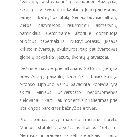
šventųjų, atstovaujančių visuotinei Bažnyčiai,
statulų – tai šventųjų ir kankinių Jonų panteonas,
lėmęs ir bažnyčios titulą. Seniau buvusių altorių
vietos pažymėtos reikšmingų asmenybių
paminklais. Centriniame altoriuje dominuoja
puošnus tabernakulis, Nukryžiuotasis, Jėzaus
krikšto ir šventųjų skulptūros, taip pat šventovės
globėjų paveikslai, jėzuitų šventųjų atvaizdai.
Dešinėje navoje prie altoriaus 2016 m. įrengta
prieš Antrąjį pasaulinį karą čia dirbusio kunigo
Alfonso Lipniūno vardu pavadinta koplyčia yra
skirta Vilniaus universiteto bendruomenės
sielovadai ir kartu jau modernus prisilietimas prie
ištaikingos barokinės bažnyčios erdvės.
Pro altoriaus arką matoma tradicinė Loreto
Marijos statulėlė, atvežta iš Italijos 1647 m.
Netrukus ji pradėjo garsėti stebuklais ir tapo