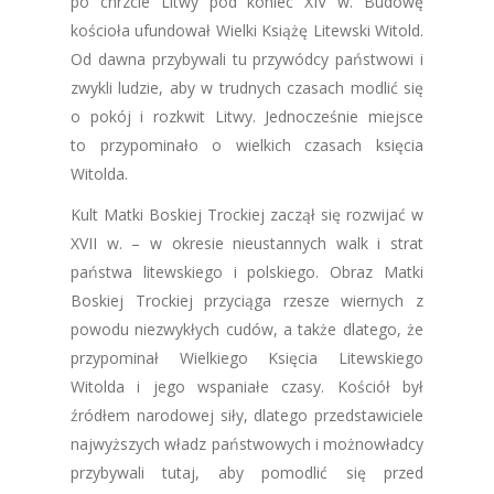
po chrzcie Litwy pod koniec XIV w. Budowę
kościoła ufundował Wielki Książę Litewski Witold.
Od dawna przybywali tu przywódcy państwowi i
zwykli ludzie, aby w trudnych czasach modlić się
o pokój i rozkwit Litwy. Jednocześnie miejsce
to przypominało o wielkich czasach księcia
Witolda.
Kult Matki Boskiej Trockiej zaczął się rozwijać w
XVII w. – w okresie nieustannych walk i strat
państwa litewskiego i polskiego. Obraz Matki
Boskiej Trockiej przyciąga rzesze wiernych z
powodu niezwykłych cudów, a także dlatego, że
przypominał Wielkiego Księcia Litewskiego
Witolda i jego wspaniałe czasy. Kościół był
źródłem narodowej siły, dlatego przedstawiciele
najwyższych władz państwowych i możnowładcy
przybywali tutaj, aby pomodlić się przed