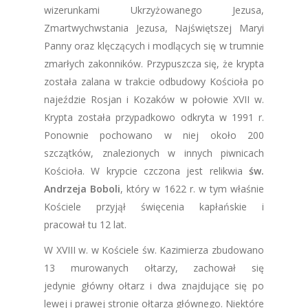
wizerunkami Ukrzyżowanego Jezusa,
Zmartwychwstania Jezusa, Najświętszej Maryi
Panny oraz klęczących i modlących się w trumnie
zmarłych zakonników. Przypuszcza się, że krypta
została zalana w trakcie odbudowy Kościoła po
najeździe Rosjan i Kozaków w połowie XVII w.
Krypta została przypadkowo odkryta w 1991 r.
Ponownie pochowano w niej około 200
szczątków, znalezionych w innych piwnicach
Kościoła. W krypcie czczona jest relikwia
św.
Andrzeja Boboli
, który w 1622 r. w tym właśnie
Kościele przyjął święcenia kapłańskie i
pracował tu 12 lat.
W XVIII w. w Kościele św. Kazimierza zbudowano
13 murowanych ołtarzy, zachował się
jedynie główny ołtarz i dwa znajdujące się po
lewej i prawej stronie ołtarza głównego. Niektóre