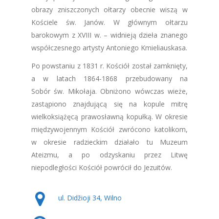
obrazy zniszczonych ołtarzy obecnie wiszą w
Kościele św. Janów. W głównym ołtarzu
barokowym z XVIII w. – widnieją dzieła znanego
współczesnego artysty Antoniego Kmieliauskasa.
Po powstaniu z 1831 r. Kościół został zamknięty,
a w latach 1864-1868 przebudowany na
Sobór św. Mikołaja. Obniżono wówczas wieże,
zastąpiono znajdującą się na kopule mitrę
wielkoksiążęcą prawosławną kopułką. W okresie
międzywojennym Kościół zwrócono katolikom,
w okresie radzieckim działało tu Muzeum
Ateizmu, a po odzyskaniu przez Litwę
niepodległości Kościół powrócił do Jezuitów.
ul. Didžioji 34, Wilno