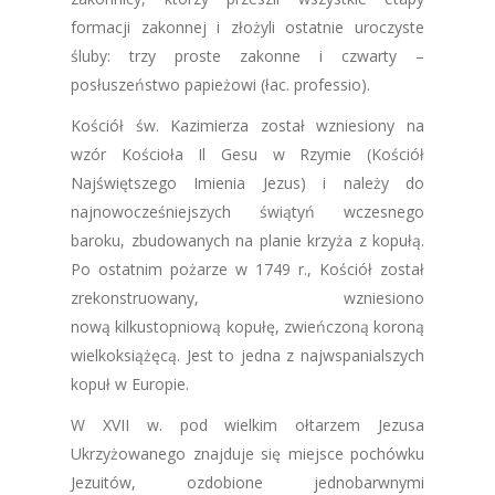
formacji zakonnej i złożyli ostatnie uroczyste
śluby: trzy proste zakonne i czwarty –
posłuszeństwo papieżowi (łac. professio).
Kościół św. Kazimierza został wzniesiony na
wzór Kościoła Il Gesu w Rzymie (Kościół
Najświętszego Imienia Jezus) i należy do
najnowocześniejszych świątyń wczesnego
baroku, zbudowanych na planie krzyża z kopułą.
Po ostatnim pożarze w 1749 r., Kościół został
zrekonstruowany, wzniesiono
nową kilkustopniową kopułę, zwieńczoną koroną
wielkoksiążęcą. Jest to jedna z najwspanialszych
kopuł w Europie.
W XVII w. pod wielkim ołtarzem Jezusa
Ukrzyżowanego znajduje się miejsce pochówku
Jezuitów, ozdobione jednobarwnymi