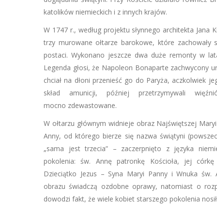
katolików niemieckich i z innych krajów.
W 1747 r., według projektu słynnego architekta Jana 
trzy murowane ołtarze barokowe, które zachowały s
postaci. Wykonano jeszcze dwa duże remonty w lat
Legenda głosi, że Napoleon Bonaparte zachwycony ur
chciał na dłoni przenieść go do Paryża, aczkolwiek j
skład amunicji, później przetrzymywali więź
mocno zdewastowane.
W ołtarzu głównym widnieje obraz Najświętszej Maryi
Anny, od którego bierze się nazwa świątyni (powsze
„sama jest trzecia” – zaczerpnięto z języka niemi
pokolenia: św. Annę patronkę Kościoła, jej córk
Dzieciątko Jezus – Syna Maryi Panny i Wnuka św. A
obrazu świadczą ozdobne oprawy, natomiast o rozp
dowodzi fakt, że wiele kobiet starszego pokolenia nosi