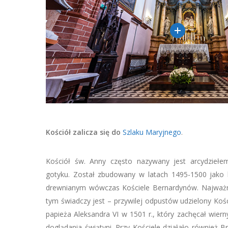
Kościół zalicza się do
Szlaku Maryjnego
.
Kościół św. Anny często nazywany jest arcydziełem
gotyku. Został zbudowany w latach 1495-1500 jako 
drewnianym wówczas Kościele Bernardynów. Najważ
tym świadczy jest – przywilej odpustów udzielony Koś
papieża Aleksandra VI w 1501 r., który zachęcał wier
doglądania świątyni. Przy Kościele działało również 