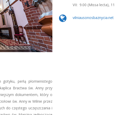
VII: 9.00 (Missa lecta), 1
vilniausonosbaznycia.net
 gotyku, perłą płomienistego
kaplica Bractwa św. Anny przy
niejszym dokumentem, który o
ciołowi św. Anny w Wilnie przez
nych do częstego uczęszczania i
Bractwo św. Marcina jednoczące