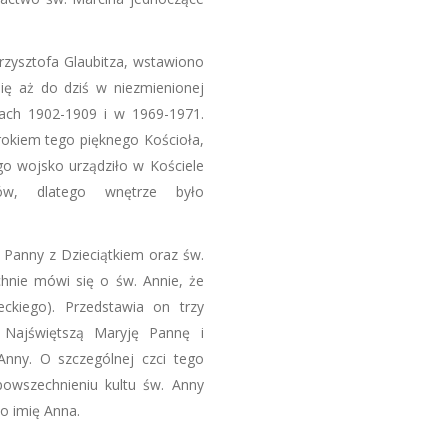
Krzysztofa Glaubitza, wstawiono
ię aż do dziś w niezmienionej
ach 1902-1909 i w 1969-1971.
okiem tego pięknego Kościoła,
ego wojsko urządziło w Kościele
niów, dlatego wnętrze było
 Panny z Dzieciątkiem oraz św.
chnie mówi się o św. Annie, że
eckiego). Przedstawia on trzy
ę Najświętszą Maryję Pannę i
nny. O szczególnej czci tego
owszechnieniu kultu św. Anny
ło imię Anna.