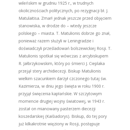
wileńskim w grudniu 1925 r., w trudnych
okolicznościach politycznych, po rezygnacji bł. J.
Matulaitisa. Zmarł jednak jeszcze przed objęciem
stanowiska, w drodze do – wtedy jeszcze
polskiego – miasta. T. Matulionis dobrze go znał,
ponieważ razem służyli w Leningradzie i
doświadczyli prześladowań bolszewickiej Rosji. T.
Matulionis spotkał się wówczas z arcybiskupem
R. Jałbrzykowskim, który po śmierci J. Cieplaka
przejął stery archidiecezji. Biskup Matulionis
wielkim szacunkiem darzył czczonego tutaj św.
Kazimierza, w dniu jego święta w roku 1900 r.
przyjął święcenia kapłańskie. W szczytowym
momencie drugiej wojny światowej, w 1943 r.
został on mianowany pasterzem diecezji
koszedarskiej (Kaišiadorys). Biskup, do tej pory
już kilkakrotnie więziony w Rosji, postępuje