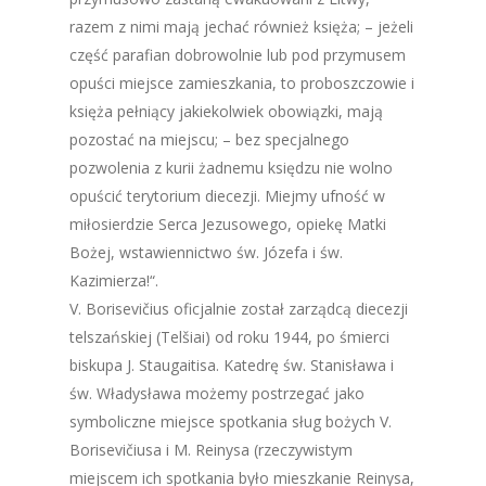
razem z nimi mają jechać również księża; – jeżeli
część parafian dobrowolnie lub pod przymusem
opuści miejsce zamieszkania, to proboszczowie i
księża pełniący jakiekolwiek obowiązki, mają
pozostać na miejscu; – bez specjalnego
pozwolenia z kurii żadnemu księdzu nie wolno
opuścić terytorium diecezji. Miejmy ufność w
miłosierdzie Serca Jezusowego, opiekę Matki
Bożej, wstawiennictwo św. Józefa i św.
Kazimierza!“.
V. Borisevičius oficjalnie został zarządcą diecezji
telszańskiej (Telšiai) od roku 1944, po śmierci
biskupa J. Staugaitisa. Katedrę św. Stanisława i
św. Władysława możemy postrzegać jako
symboliczne miejsce spotkania sług bożych V.
Borisevičiusa i M. Reinysa (rzeczywistym
miejscem ich spotkania było mieszkanie Reinysa,