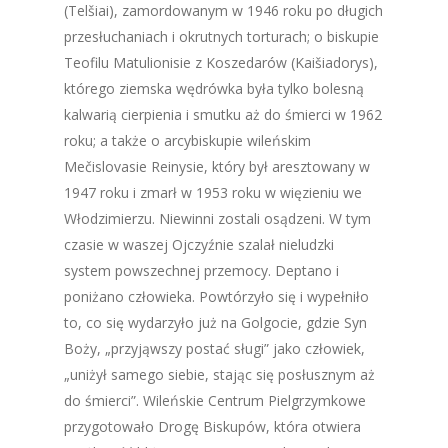
(Telšiai), zamordowanym w 1946 roku po długich
przesłuchaniach i okrutnych torturach; o biskupie
Teofilu Matulionisie z Koszedarów (Kaišiadorys),
którego ziemska wędrówka była tylko bolesną
kalwarią cierpienia i smutku aż do śmierci w 1962
roku; a także o arcybiskupie wileńskim
Mečislovasie Reinysie, który był aresztowany w
1947 roku i zmarł w 1953 roku w więzieniu we
Włodzimierzu. Niewinni zostali osądzeni. W tym
czasie w waszej Ojczyźnie szalał nieludzki
system powszechnej przemocy. Deptano i
poniżano człowieka. Powtórzyło się i wypełniło
to, co się wydarzyło już na Golgocie, gdzie Syn
Boży, „przyjąwszy postać sługi” jako człowiek,
„uniżył samego siebie, stając się posłusznym aż
do śmierci”. Wileńskie Centrum Pielgrzymkowe
przygotowało Drogę Biskupów, która otwiera