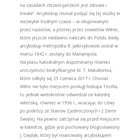
na zasadach chrześcijańskich jest zdrowe i
trwałe”. Arcybiskup musiał podjąć się tej służby w
niezwykle trudnym czasie – w okupowanym
przez nazistów, a później przez sowietów Wilnie,
które jeszcze niedawno należało do Polski, kiedy
arcybiskup metropolita R. Jałbrzykowski został w
marcu 1942 r. zesłany do Mariampola.
Na placu Katedralnym wspominamy również
uroczystości beatyfikacyjne bł. T. Matulionisa,
które odbyły się 25 czerwca 2017 r. Chociaż
Wilno nie było miejscem posługi biskupa Teofila,
to jednak wielokrotnie odwiedzał on katedrę
wileńską, również w 1936 r., wracając do Litwy
po podróży ze Stanów Zjednoczonych i z Ziemi
Świętej. Na pewno zatrzymał się przed miejscem
w katedrze, gdzie jest pochowany błogosławiony
J. Cieplak, który był mianowany arcybiskupem