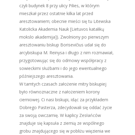
czyli budynek 8 przy ulicy Pilies, w którym
mieszkał przez ostatnie kilka lat przed
aresztowaniem; obecnie mieści się tu Litewska
Katolicka Akademia Nauk [Lietuvos katalikų
mokslo akademija]). Zwolniony po pierwszym
aresztowaniu biskup Borisevičius udał się do
arcybiskupa M. Reinysa i długo z nim rozmawiał,
przygotowując się do odmowy współpracy z
sowieckimi służbami i do jego ewentualnego
późniejszego aresztowania.
W tamtych czasach założenie mitry biskupiej
było równoznaczne z nałożeniem korony
cierniowej. Ci nasi biskupi, idąc za przykładem
Dobrego Pasterza, zdecydowali się oddać życie
za swoją owczarnię. W kaplicy Zesłańców
znajduje się kapsuła z ziemią ze wspólnego
grobu znajdującego się w pobliżu więzienia we