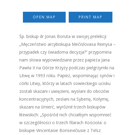
OPEN MAP
PRINT MAP
Śp. biskup dr Jonas Boruta w swojej prelekcji
„Męczeństwo arcybiskupa Mečislovasa Reinysa –
przypadek czy świadoma decyzja?” przypomina
nam słowa wypowiedziane przez papieża Jana
Pawła II na Górze Krzyży podczas pielgrzymki na
Litwę w 1993 roku. Papież, wspominając synów i
córki Litwy, którzy w latach sowieckiego ucisku
zostali skazani i uwięzieni, wysłani do obozów
koncentracyjnych, zesłani na Syberię, Kołymę,
skazani na śmierć, wyróżnił trzech biskupów
litewskich: „Spośród nich chciałbym wspomnieć
w szczególności o trzech filarach Kościoła: o
biskupie Vincentasie Borisevičiusie z Telsz