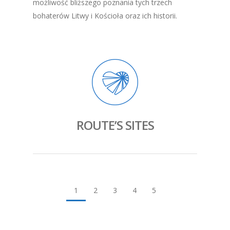
możliwość bliższego poznania tych trzech
bohaterów Litwy i Kościoła oraz ich historii.
ROUTE’S SITES
1
2
3
4
5