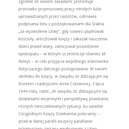
zgodnie ze swoimi zasadami: protestuje
przeciwko przymusowej pracy młodych ludzi
uprowadzanych przez nazistów, odmawia
podpisania listu z podziękowaniami dla Stalina
„za wyzwolenie Litwy“, gdy sowieci plądrowali
kościoły, aresztowali księży i zakazali nauczenia
dzieci prawd wiary, zainicjował posiedzenie
episkopatu – w którym uczestniczył również M.
Reinys – w celu przyjęcia wspólnego stanowiska
dotyczącego dalszego postępowania. W swoim
okólniku do księży, w związku ze zbliżającym się
frontem i nadejściem Armii Czerwonej, 3 lipca
1944 roku, radzi: „W związku ze zbliżającymi się
działaniami wojennymi i perspektywą powstania
różnych nieoczekiwanych sytuacji, ku uwadze
Czcigodnych Księży Dziekanów polecamy: –
jeżeli w danej parafii wszyscy parafianie
przymusowo zastaną ewakuowani z Litwy,