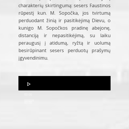
charakterių skirtingumą: sesers Faustinos
rūpestį kun. M. Sopočka, jos tvirtumą
perduodant žinią ir pasitikėjimą Dievu, o
kunigo M. Sopočkos pradinę abejonę,
distanciją ir nepasitikėjimą, su laiku
peraugusį į atidumą, ryžtą ir uolumą
besirūpinant sesers perduotų prašymų
įgyvendinimu.
Audio
Player
00:00
00:00