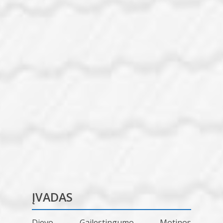
ĮVADAS
Dievo Gailestingumo Motinos