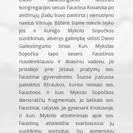
kongregacijos sesuo Faustina Kovalska po
amžinųjų įžadų buvo paskirta į vienuolyno
namus Vilniuje. Būtent šiame mieste įvyko
jos ir kunigo Mykolo Sopočkos
susitikimas, atvėręs galimybę sklisti Dievo
Gailestingumo žiniai. Kun. Mykolas
Sopočka tapo sesers Faustinos
nuodėmklausiu ir dvasiniu vadovu. Jis
prisidėjo prie Jėzaus prašymų ses.
Faustinai įgyvendinimo. Šiuose įrašuose
pateiktos ištraukos, kurios remiasi ses.
Faustinos ir kun. Mykolo Sopočkos
dienoraščių fragmentais, jo laiškais ses.
Faustinai, rašytais jai gyvenant Krokuvoje,
ir kun. Mykolo atsiminimais apie ses.
Faustiną, atskleidžia svarbiausius jų
susitikimų epizodus, šių asmenybių